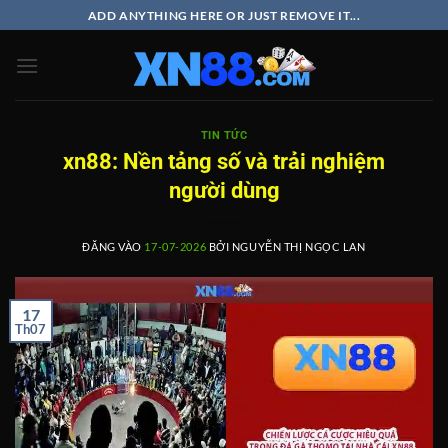
Bỏ
ADD ANYTHING HERE OR JUST REMOVE IT...
qua
nội
dung
TIN TỨC
xn88: Nền tảng số và trải nghiệm
người dùng
ĐĂNG VÀO
17-07-2026
BỞI
NGUYỄN THỊ NGỌC LAN
17
Th07