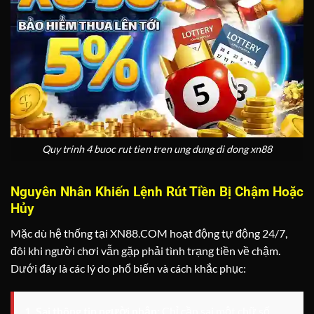
Quy trinh 4 buoc rut tien tren ung dung di dong xn88
Nguyên Nhân Khiến Lệnh Rút Tiền Bị Chậm Hoặc
Hủy
Mặc dù hệ thống tại XN88.COM hoạt động tự động 24/7,
đôi khi người chơi vẫn gặp phải tình trạng tiền về chậm.
Dưới đây là các lý do phổ biến và cách khắc phục:
1. Sai thông tin người nhận:
Chỉ cần sai một chữ số