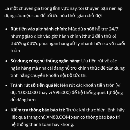
Là một chuyên gia trong lĩnh vực này, tôi khuyên bạn nên áp
dụng các mẹo sau để tối ưu hóa thời gian chờ đợi:
Rút tiền vào giờ hành chính:
Mặc dù
xn88
hỗ trợ 24/7,
nhưng giao dịch vào giờ hành chính (thứ 2 đến thứ 6)
thường được phía ngân hàng xử lý nhanh hơn so với cuối
tuần.
Sử dụng cùng hệ thống ngân hàng:
Ưu tiên rút về các
ngân hàng mà nhà cái đang hỗ trợ chính thức để tận dụng
tính năng chuyển khoản nội bộ tức thì.
Tránh rút số tiền quá lẻ:
Nên rút các khoản tiền tròn (ví
dụ: 1.000.000 thay vì 998.000) để hệ thống quét tự động
dễ dàng hơn.
Kiểm tra thông báo bảo trì:
Trước khi thực hiện lệnh, hãy
liếc qua trang chủ XN88.COM xem có thông báo bảo trì
hệ thống thanh toán hay không.