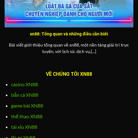
xn88: Tổng quan và những điều cần biết
Bài viết giới thiệu tổng quan về xn88, một nền tảng giải trí trực
tuyến, với lịch sử, dịch vụ,[...]
VỀ CHÚNG TÔI XN88
casino XN88
bắn cá XN88
game bài XN88
thể thao XN88
tài xỉu XN88
đá gà XN88