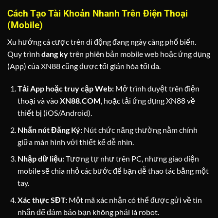
Cách Tạo Tài Khoản Nhanh Trên Điện Thoại
(Mobile)
Xu hướng cá cược trên di động đang ngày càng phổ biến.
Quy trình
dang ky
trên phiên bản mobile web hoặc ứng dụng
(App) của XN88 cũng được tối giản hóa tối đa.
Tải App hoặc truy cập Web:
Mở trình duyệt trên điện
thoại và vào
XN88.COM
, hoặc tải ứng dụng XN88 về
thiết bị (iOS/Android).
Nhấn nút Đăng Ký:
Nút chức năng thường nằm chính
giữa màn hình với thiết kế dễ nhìn.
Nhập dữ liệu:
Tương tự như trên PC, nhưng giao diện
mobile sẽ chia nhỏ các bước để bạn dễ thao tác bằng một
tay.
Xác thực SĐT:
Một mã xác nhận có thể được gửi về tin
nhắn để đảm bảo bạn không phải là robot.