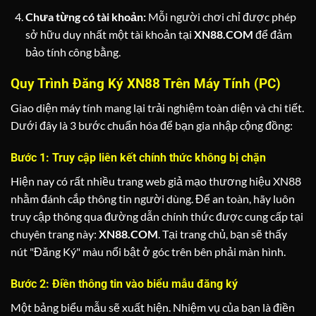
Chưa từng có tài khoản:
Mỗi người chơi chỉ được phép
sở hữu duy nhất một tài khoản tại
XN88.COM
để đảm
bảo tính công bằng.
Quy Trình Đăng Ký XN88 Trên Máy Tính (PC)
Giao diện máy tính mang lại trải nghiệm toàn diện và chi tiết.
Dưới đây là 3 bước chuẩn hóa để bạn gia nhập cộng đồng:
Bước 1: Truy cập liên kết chính thức không bị chặn
Hiện nay có rất nhiều trang web giả mạo thương hiệu XN88
nhằm đánh cắp thông tin người dùng. Để an toàn, hãy luôn
truy cập thông qua đường dẫn chính thức được cung cấp tại
chuyên trang này:
XN88.COM
. Tại trang chủ, bạn sẽ thấy
nút "Đăng Ký" màu nổi bật ở góc trên bên phải màn hình.
Bước 2: Điền thông tin vào biểu mẫu đăng ký
Một bảng biểu mẫu sẽ xuất hiện. Nhiệm vụ của bạn là điền