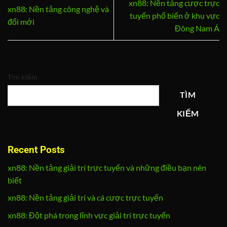
xn88: Nền tảng cược trực
xn88: Nền tảng công nghệ và
tuyến phổ biến ở khu vực
đổi mới
Đông Nam Á
Tìm kiếm
TÌM
KIẾM
Recent Posts
xn88: Nền tảng giải trí trực tuyến và những điều bạn nên
biết
xn88: Nền tảng giải trí và cá cược trực tuyến
xn88: Đột phá trong lĩnh vực giải trí trực tuyến