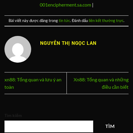
001encipherment.sa.com
|
Bài viết này được đăng trong
tin tức
. Đánh dấu
liên kết thường trực
.
NGUYỄN THỊ NGỌC LAN
xn88: Tổng quan và lưu ý an
Xn88: Tổng quan và những
toàn
điều cần biết
Tìm kiếm
TÌM