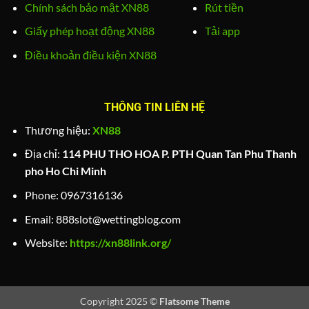
Chính sách bảo mật XN88
Rút tiền
Giấy phép hoạt động XN88
Tải app
Điều khoản điều kiện XN88
THÔNG TIN LIÊN HỆ
Thương hiệu:
XN88
Địa chỉ:
114 PHU THO HOA P. PTH Quan Tan Phu Thanh
pho Ho Chi Minh
Phone:
0967316136
Email:
888slot@wettingblog.com
Website:
https://xn88link.org/
Copyright 2025 ©
Flatsome Theme