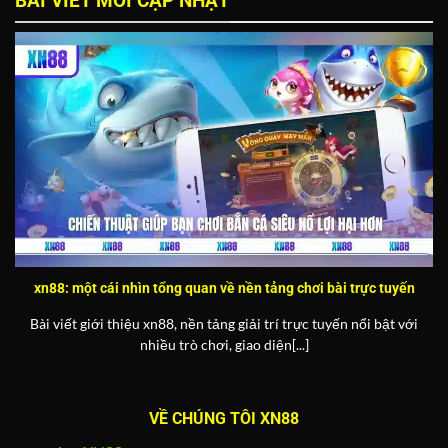
BÀI VIẾT MỚI CẬP NHẬT
xn88: một cái nhìn tổng quan về nền tảng chơi bài trực tuyến
Bài viết giới thiệu xn88, nền tảng giải trí trực tuyến nổi bật với
nhiều trò chơi, giao diện[...]
VỀ CHÚNG TÔI XN88