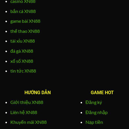
casino XN88
bắn cá XN88
game bài XN88
thể thao XN88
tài xỉu XN88
đá gà XN88
xổ số XN88
tin tức XN88
HƯỚNG DẪN
GAME HOT
Giới thiệu XN88
Đăng ký
Liên hệ XN88
Đăng nhập
Khuyến mãi XN88
Nạp tiền