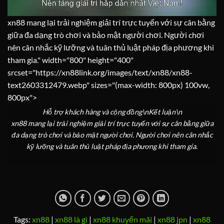
xn88 mang lại trải nghiệm giải trí trực tuyến với sự cân bằng
giữa đa dạng trò chơi và bảo mật người chơi. Người chơi
nên cân nhắc kỹ lưỡng và tuân thủ luật pháp địa phương khi
tham gia.
" width="800" height="400"
srcset="https://xn88link.org/images/text/xn88/xn88-
text2603312479.webp" sizes="(max-width: 800px) 100vw,
800px">
Hỗ trợ khách hàng và cộng đồng\n
Kết luận
\n
xn88 mang lại trải nghiệm giải trí trực tuyến với sự cân bằng giữa
đa dạng trò chơi và bảo mật người chơi. Người chơi nên cân nhắc
kỹ lưỡng và tuân thủ luật pháp địa phương khi tham gia.
Tags:
xn88
|
xn88 là gì
|
xn88 khuyến mãi
|
xn88 jpn
|
xn88