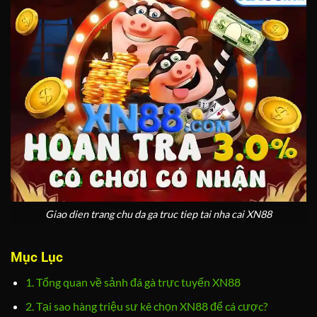
Giao dien trang chu da ga truc tiep tai nha cai XN88
Mục Lục
1. Tổng quan về sảnh đá gà trực tuyến XN88
2. Tại sao hàng triệu sư kê chọn XN88 để cá cược?