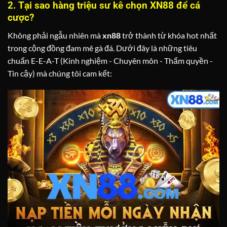
2. Tại sao hàng triệu sư kê chọn XN88 để cá
cược?
Không phải ngẫu nhiên mà
xn88
trở thành từ khóa hot nhất
trong cộng đồng đam mê gà đá. Dưới đây là những tiêu
chuẩn E-E-A-T (Kinh nghiệm - Chuyên môn - Thẩm quyền -
Tin cậy) mà chúng tôi cam kết: