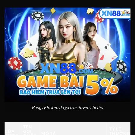
Bang ty le keo da ga truc tuyen chi tiet
TÊN
TỶ LỆ
CỬA
GỌI
MÔ TẢ
THƯỜNG