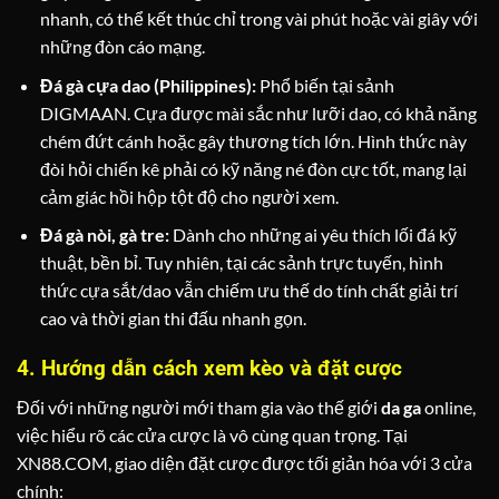
nhanh, có thể kết thúc chỉ trong vài phút hoặc vài giây với
những đòn cáo mạng.
Đá gà cựa dao (Philippines):
Phổ biến tại sảnh
DIGMAAN. Cựa được mài sắc như lưỡi dao, có khả năng
chém đứt cánh hoặc gây thương tích lớn. Hình thức này
đòi hỏi chiến kê phải có kỹ năng né đòn cực tốt, mang lại
cảm giác hồi hộp tột độ cho người xem.
Đá gà nòi, gà tre:
Dành cho những ai yêu thích lối đá kỹ
thuật, bền bỉ. Tuy nhiên, tại các sảnh trực tuyến, hình
thức cựa sắt/dao vẫn chiếm ưu thế do tính chất giải trí
cao và thời gian thi đấu nhanh gọn.
4. Hướng dẫn cách xem kèo và đặt cược
Đối với những người mới tham gia vào thế giới
da ga
online,
việc hiểu rõ các cửa cược là vô cùng quan trọng. Tại
XN88.COM, giao diện đặt cược được tối giản hóa với 3 cửa
chính: