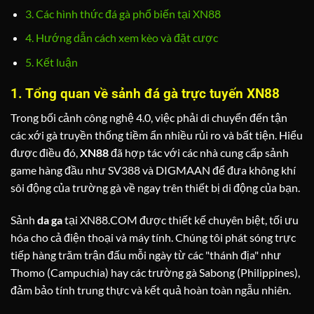
3. Các hình thức đá gà phổ biến tại XN88
4. Hướng dẫn cách xem kèo và đặt cược
5. Kết luận
1. Tổng quan về sảnh đá gà trực tuyến XN88
Trong bối cảnh công nghệ 4.0, việc phải di chuyển đến tận
các xới gà truyền thống tiềm ẩn nhiều rủi ro và bất tiện. Hiểu
được điều đó,
XN88
đã hợp tác với các nhà cung cấp sảnh
game hàng đầu như SV388 và DIGMAAN để đưa không khí
sôi động của trường gà về ngay trên thiết bị di động của bạn.
Sảnh
da ga
tại XN88.COM được thiết kế chuyên biệt, tối ưu
hóa cho cả điện thoại và máy tính. Chúng tôi phát sóng trực
tiếp hàng trăm trận đấu mỗi ngày từ các "thánh địa" như
Thomo (Campuchia) hay các trường gà Sabong (Philippines),
đảm bảo tính trung thực và kết quả hoàn toàn ngẫu nhiên.