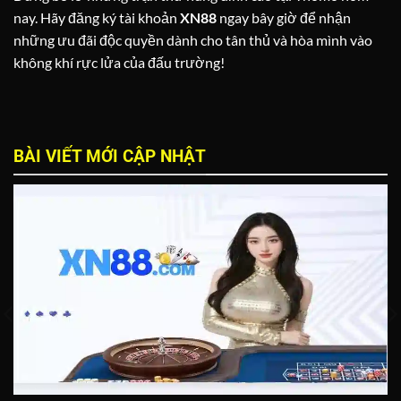
nay. Hãy đăng ký tài khoản
XN88
ngay bây giờ để nhận
những ưu đãi độc quyền dành cho tân thủ và hòa mình vào
không khí rực lửa của đấu trường!
BÀI VIẾT MỚI CẬP NHẬT