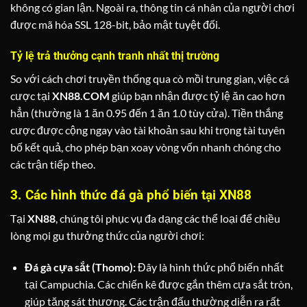
không có gian lận. Ngoài ra, thông tin cá nhân của người chơi
được mã hóa SSL 128-bit, bảo mật tuyệt đối.
Tỷ lệ trả thưởng cạnh tranh nhất thị trường
So với cách chơi truyền thống qua cò mồi trung gian, việc cá
cược tại
XN88.COM
giúp bạn nhận được tỷ lệ ăn cao hơn
hẳn (thường là 1 ăn 0.95 đến 1 ăn 1.0 tùy cửa). Tiền thắng
cược được cộng ngay vào tài khoản sau khi trọng tài tuyên
bố kết quả, cho phép bạn xoay vòng vốn nhanh chóng cho
các trận tiếp theo.
3. Các hình thức đá gà phổ biến tại XN88
Tại
XN88
, chúng tôi phục vụ đa dạng các thể loại để chiều
lòng mọi gu thưởng thức của người chơi:
Đá gà cựa sắt (Thomo):
Đây là hình thức phổ biến nhất
tại Campuchia. Các chiến kê được gắn thêm cựa sắt tròn,
giúp tăng sát thương. Các trận đấu thường diễn ra rất