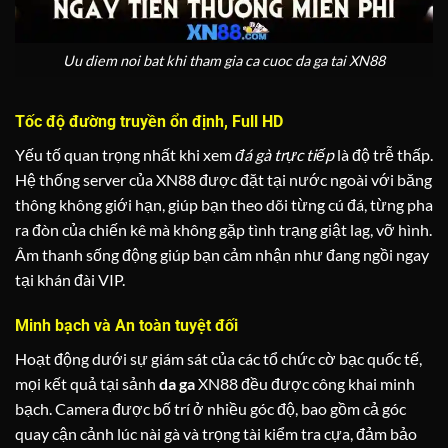
Uu diem noi bat khi tham gia ca cuoc da ga tai XN88
Tốc độ đường truyền ổn định, Full HD
Yếu tố quan trọng nhất khi xem
đá gà trực tiếp
là độ trễ thấp.
Hệ thống server của XN88 được đặt tại nước ngoài với băng
thông không giới hạn, giúp bạn theo dõi từng cú đá, từng pha
ra đòn của chiến kê mà không gặp tình trạng giật lag, vỡ hình.
Âm thanh sống động giúp bạn cảm nhận như đang ngồi ngay
tại khán đài VIP.
Minh bạch và An toàn tuyệt đối
Hoạt động dưới sự giám sát của các tổ chức cờ bạc quốc tế,
mọi kết quả tại sảnh
da ga
XN88 đều được công khai minh
bạch. Camera được bố trí ở nhiều góc độ, bao gồm cả góc
quay cận cảnh lúc nài gà và trọng tài kiểm tra cựa, đảm bảo