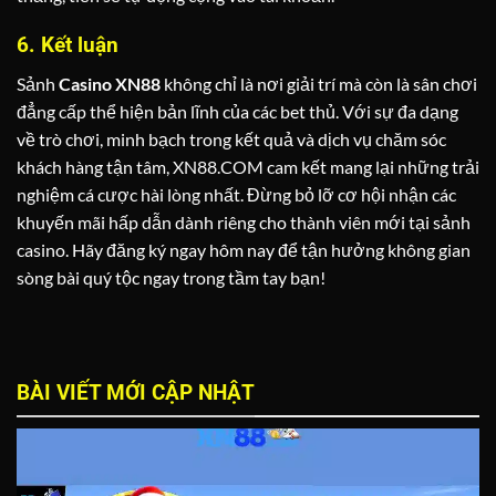
6. Kết luận
Sảnh
Casino XN88
không chỉ là nơi giải trí mà còn là sân chơi
đẳng cấp thể hiện bản lĩnh của các bet thủ. Với sự đa dạng
về trò chơi, minh bạch trong kết quả và dịch vụ chăm sóc
khách hàng tận tâm, XN88.COM cam kết mang lại những trải
nghiệm cá cược hài lòng nhất. Đừng bỏ lỡ cơ hội nhận các
khuyến mãi hấp dẫn dành riêng cho thành viên mới tại sảnh
casino. Hãy đăng ký ngay hôm nay để tận hưởng không gian
sòng bài quý tộc ngay trong tầm tay bạn!
BÀI VIẾT MỚI CẬP NHẬT