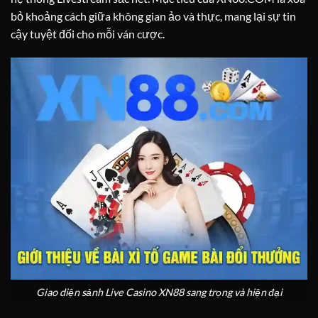
bỏ khoảng cách giữa không gian ảo và thực, mang lại sự tin
cậy tuyệt đối cho mỗi ván cược.
Giao diện sảnh Live Casino XN88 sang trọng và hiện đại