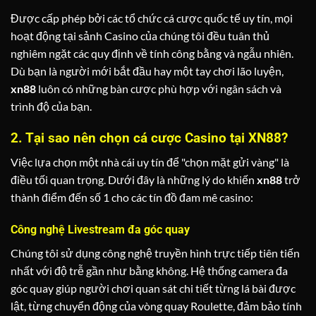
Được cấp phép bởi các tổ chức cá cược quốc tế uy tín, mọi
hoạt động tại sảnh Casino của chúng tôi đều tuân thủ
nghiêm ngặt các quy định về tính công bằng và ngẫu nhiên.
Dù bạn là người mới bắt đầu hay một tay chơi lão luyện,
xn88
luôn có những bàn cược phù hợp với ngân sách và
trình độ của bạn.
2. Tại sao nên chọn cá cược Casino tại XN88?
Việc lựa chọn một nhà cái uy tín để "chọn mặt gửi vàng" là
điều tối quan trọng. Dưới đây là những lý do khiến
xn88
trở
thành điểm đến số 1 cho các tín đồ đam mê casino:
Công nghệ Livestream đa góc quay
Chúng tôi sử dụng công nghệ truyền hình trực tiếp tiên tiến
nhất với độ trễ gần như bằng không. Hệ thống camera đa
góc quay giúp người chơi quan sát chi tiết từng lá bài được
lật, từng chuyển động của vòng quay Roulette, đảm bảo tính