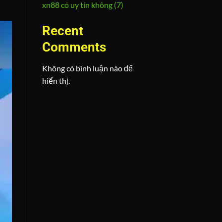
xn88 có uy tín không (7)
Recent
Comments
Không có bình luận nào để
hiển thị.