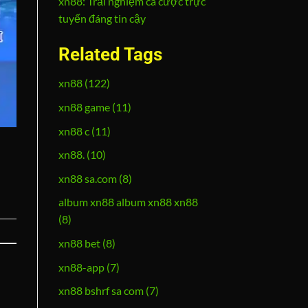
xn88: Trải nghiệm cá cược trực
tuyến đáng tin cậy
Related Tags
xn88 (122)
xn88 game (11)
xn88 c (11)
xn88. (10)
xn88 sa.com (8)
album xn88 album xn88 xn88
(8)
xn88 bet (8)
xn88-app (7)
xn88 bshrf sa com (7)