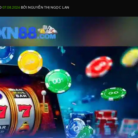
O
07.08.2026
BỞI
NGUYỄN THỊ NGỌC LAN