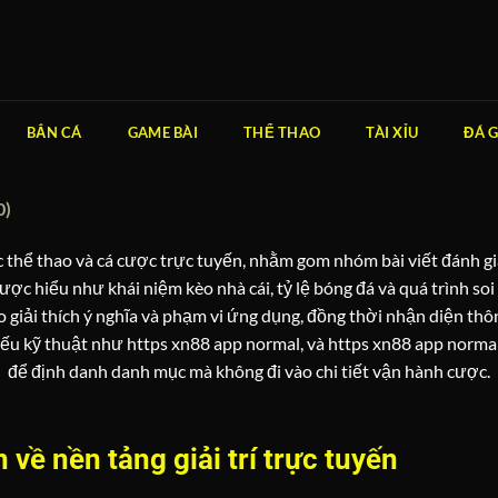
BẮN CÁ
GAME BÀI
THỂ THAO
TÀI XỈU
ĐÁ 
0)
 thể thao và cá cược trực tuyến, nhằm gom nhóm bài viết đánh giá
ược hiểu như khái niệm kèo nhà cái, tỷ lệ bóng đá và quá trình so
 giải thích ý nghĩa và phạm vi ứng dụng, đồng thời nhận diện thô
ếu kỹ thuật như https xn88 app normal, và https xn88 app normal 
để định danh danh mục mà không đi vào chi tiết vận hành cược.
về nền tảng giải trí trực tuyến