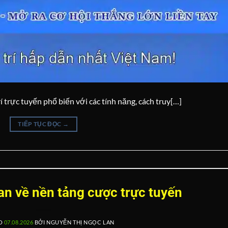
rí trực tuyến phổ biến với các tính năng, cách truy[…]
TIẾP TỤC ĐỌC
→
n về nền tảng cược trực tuyến
O
07.08.2026
BỞI
NGUYỄN THỊ NGỌC LAN