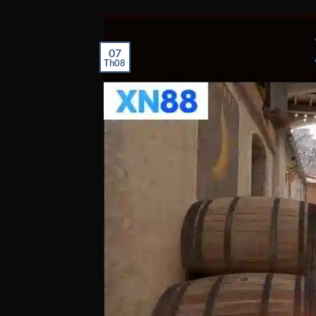
07
Th08