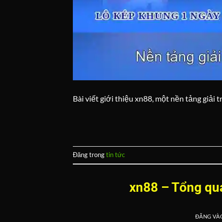
Bài viết giới thiệu xn88, một nền tảng giải t
Đăng trong
tin tức
xn88 – Tổng qua
ĐĂNG VÀ