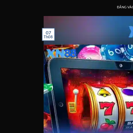
ĐĂNG VÀ
07
Th08