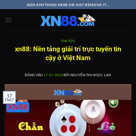
Bỏ
ADD ANYTHING HERE OR JUST REMOVE IT...
qua
nội
dung
TIN TỨC
xn88: Nền tảng giải trí trực tuyến tin
cậy ở Việt Nam
ĐĂNG VÀO
17-07-2026
BỞI
NGUYỄN THỊ NGỌC LAN
17
Th07