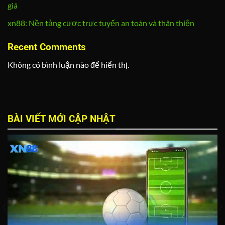
giá
xn88: Nền tảng cược trực tuyến an toàn và thân thiện
Recent Comments
Không có bình luận nào để hiển thị.
BÀI VIẾT MỚI CẬP NHẬT