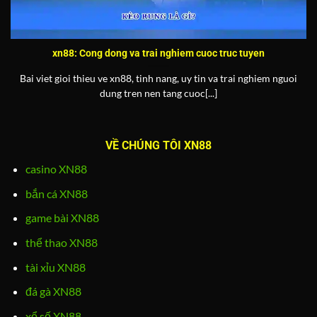
xn88: Cong dong va trai nghiem cuoc truc tuyen
Bai viet gioi thieu ve xn88, tinh nang, uy tin va trai nghiem nguoi
dung tren nen tang cuoc[...]
VỀ CHÚNG TÔI XN88
casino XN88
bắn cá XN88
game bài XN88
thể thao XN88
tài xỉu XN88
đá gà XN88
xổ số XN88