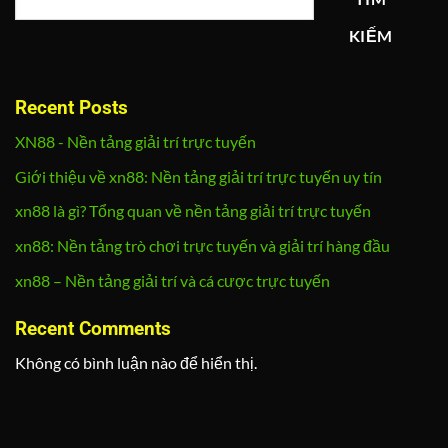
KIẾM
Recent Posts
XN88 - Nền tảng giải trí trực tuyến
Giới thiệu về xn88: Nền tảng giải trí trực tuyến uy tín
xn88 là gì? Tổng quan về nền tảng giải trí trực tuyến
xn88: Nền tảng trò chơi trực tuyến và giải trí hàng đầu
xn88 – Nền tảng giải trí và cá cược trực tuyến
Recent Comments
Không có bình luận nào để hiển thị.