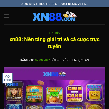
Bỏ
ADD ANYTHING HERE OR JUST REMOVE IT...
qua
nội
dung
TIN TỨC
xn88: Nền tảng giải trí và cá cược trực
tuyến
ĐĂNG VÀO
02-08-2026
BỞI
NGUYỄN THỊ NGỌC LAN
02
Th08