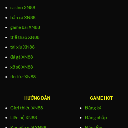
casino XN88
bắn cá XN88
game bài XN88
thể thao XN88
tài xỉu XN88
đá gà XN88
xổ số XN88
tin tức XN88
HƯỚNG DẪN
GAME HOT
Giới thiệu XN88
Đăng ký
Liên hệ XN88
Đăng nhập
Khuyến mãi XN88
Nạp tiền