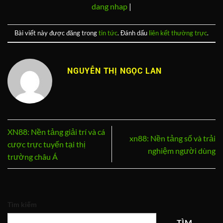
dang nhap
|
Bài viết này được đăng trong
tin tức
. Đánh dấu
liên kết thường trực
.
NGUYỄN THỊ NGỌC LAN
XN88: Nền tảng giải trí và cá
xn88: Nền tảng số và trải
cược trực tuyến tại thị
nghiệm người dùng
trường châu Á
Tìm kiếm
TÌM