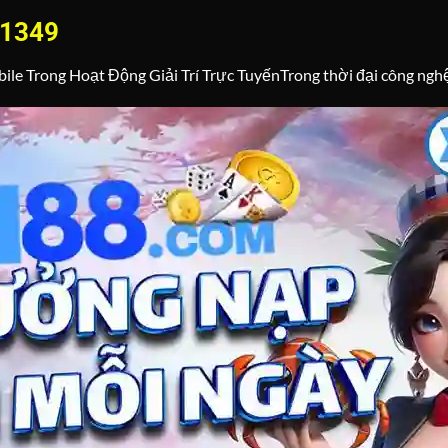
71349
ile Trong Hoạt Động Giải Trí Trực TuyếnTrong thời đại công nghệ 