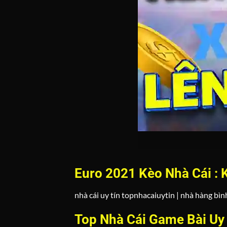
Euro 2021 Kèo Nhà Cái : K
nhà cái uy tín topnhacaiuytin | nhà hàng bìn
Top Nhà Cái Game Bài Uy 