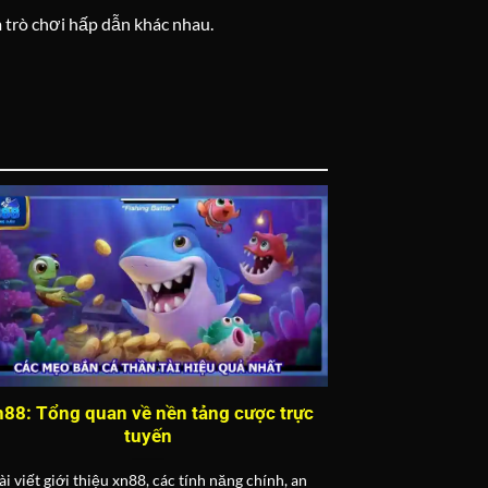
trò chơi hấp dẫn khác nhau.
n88: Tổng quan về nền tảng cược trực
tuyến
ài viết giới thiệu xn88, các tính năng chính, an