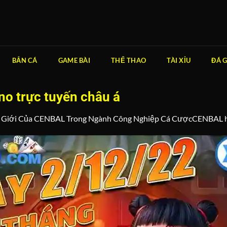
BẮN CÁ
GAME BÀI
THỂ THAO
TÀI XỈU
ĐÁ 
no trực tuyến châu á
ế Giới Của CENBAL Trong Ngành Công Nghiệp Cá CượcCENBAL hi