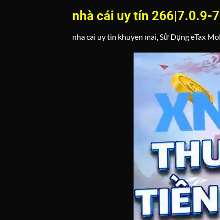
nhà cái uy tín 266|7.0.9-
nha cai uy tin khuyen mai, Sử Dụng eTax Mob