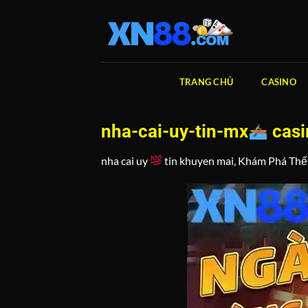
Bỏ
qua
nội
dung
TRANG CHỦ
CASINO
nha-cai-uy-tin-mx
casi
nha cai uy
tin khuyen mai, Khám Phá Th