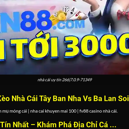
nhà cái uy tín 266|7.0.9-71349
èo Nhà Cái Tây Ban Nha Vs Ba Lan Soi 
h mụ móng cái | nha cai khuyen mai 100 | fv88 casino nhà cái.
Tín Nhất – Khám Phá Địa Chỉ Cá ...