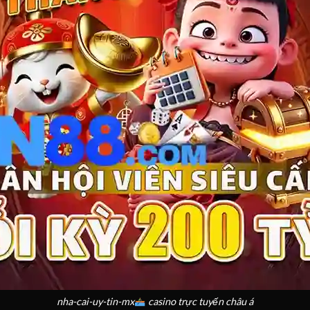
nha-cai-uy-tin-mx
casino trực tuyến châu á