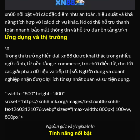
xn88 nổi bật với các đặc điểm như an toàn, hiệu suất và khả
năng tích hợp với các dịch vụ khác. Nó có thể hỗ trợ thanh
toán nhanh, bảo mật thông tin và hỗ trợ đa nền tảng.
\n\n
Ứng dụng và thị trường
\n
Trong thị trường hiện đại, xn88 được khai thác trong nhiều
ngữ cảnh, từ nền tảng e-commerce, trò chơi điện tử, cho tới
các giải pháp dữ liệu và tiếp thị số. Người dùng và doanh
nghiệp nhận được lợi ích từ sự nhất quán và sự tiện dụng.
" width="800" height="400"
srcset="https://xn88link.org/images/text/xn88/xn88-
text2603121076.webp" sizes="(max-width: 800px) 100vw,
800px">
Nguồn gốc và ý nghĩa\n\n
Tính năng nổi bật