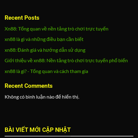
Recent Posts
Xn88: Tổng quan về nền tảng trò chơi trực tuyến
xn88 là gì và những điều bạn cần biết
xn88: Đánh giá và hướng dẫn sử dụng
Giới thiệu về xn88: Nền tảng trò chơi trực tuyến phổ biến
xn88 là gì? - Tổng quan và cách tham gia
Recent Comments
Không có bình luận nào để hiển thị.
BÀI VIẾT MỚI CẬP NHẬT