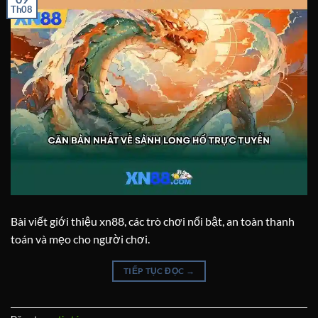
Th08
Bài viết giới thiệu xn88, các trò chơi nổi bật, an toàn thanh
toán và mẹo cho người chơi.
TIẾP TỤC ĐỌC
→