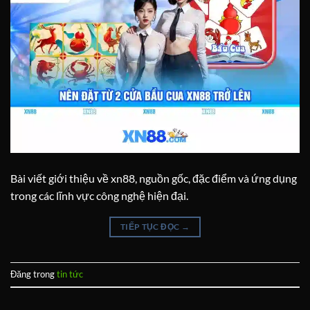
Bài viết giới thiệu về xn88, nguồn gốc, đặc điểm và ứng dụng
trong các lĩnh vực công nghệ hiện đại.
TIẾP TỤC ĐỌC
→
Đăng trong
tin tức