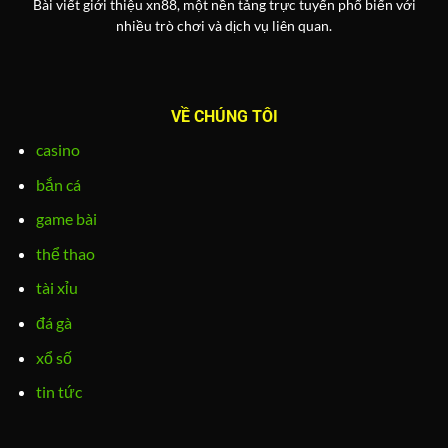
Bài viết giới thiệu xn88, một nền tảng trực tuyến phổ biến với
nhiều trò chơi và dịch vụ liên quan.
VỀ CHÚNG TÔI
casino
bắn cá
game bài
thể thao
tài xỉu
đá gà
xổ số
tin tức