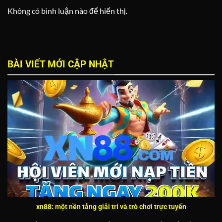
Không có bình luận nào để hiển thị.
BÀI VIẾT MỚI CẬP NHẬT
xn88: một nền tảng giải trí và trò chơi trực tuyến