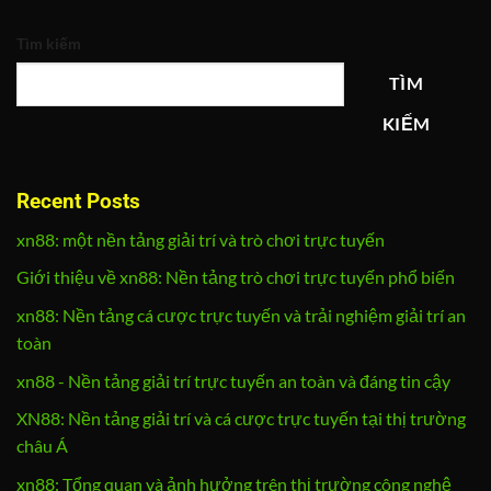
Tìm kiếm
TÌM
KIẾM
Recent Posts
xn88: một nền tảng giải trí và trò chơi trực tuyến
Giới thiệu về xn88: Nền tảng trò chơi trực tuyến phổ biến
xn88: Nền tảng cá cược trực tuyến và trải nghiệm giải trí an
toàn
xn88 - Nền tảng giải trí trực tuyến an toàn và đáng tin cậy
XN88: Nền tảng giải trí và cá cược trực tuyến tại thị trường
châu Á
xn88: Tổng quan và ảnh hưởng trên thị trường công nghệ