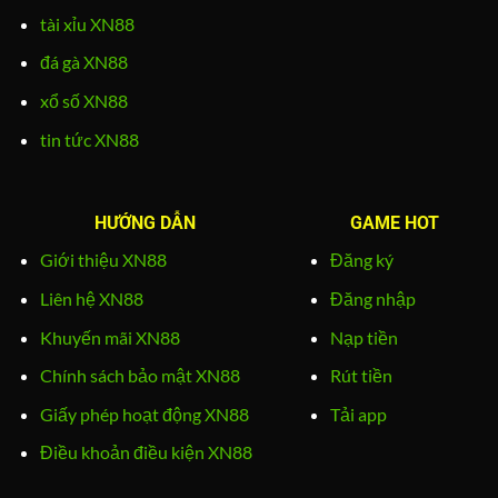
tài xỉu XN88
đá gà XN88
xổ số XN88
tin tức XN88
HƯỚNG DẪN
GAME HOT
Giới thiệu XN88
Đăng ký
Liên hệ XN88
Đăng nhập
Khuyến mãi XN88
Nạp tiền
Chính sách bảo mật XN88
Rút tiền
Giấy phép hoạt động XN88
Tải app
Điều khoản điều kiện XN88