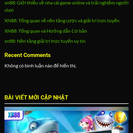
xn88: Giới thiệu về nha cái game online và trải nghiệm người
chơi
XN88: Tổng quan về nền tảng cược và giải trí trực tuyến
XN88: Tổng quan và Hướng dẫn Cơ bản
xn88: Nền tảng giải trí trực tuyến uy tín
Recent Comments
Không có bình luận nào để hiển thị.
BÀI VIẾT MỚI CẬP NHẬT