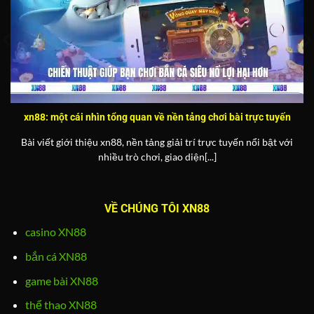
xn88: một cái nhìn tổng quan về nền tảng chơi bài trực tuyến
Bài viết giới thiệu xn88, nền tảng giải trí trực tuyến nổi bật với
nhiều trò chơi, giao diện[...]
VỀ CHÚNG TÔI XN88
casino XN88
bắn cá XN88
game bài XN88
thể thao XN88