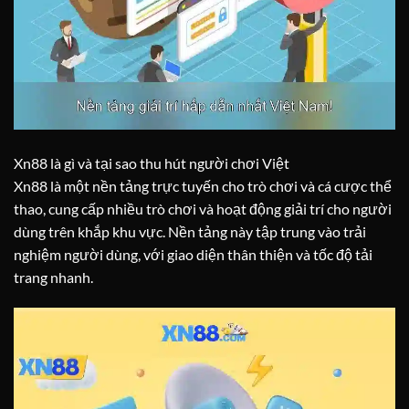
Xn88 là gì và tại sao thu hút người chơi Việt
Xn88 là một nền tảng trực tuyến cho trò chơi và cá cược thể
thao, cung cấp nhiều trò chơi và hoạt động giải trí cho người
dùng trên khắp khu vực. Nền tảng này tập trung vào trải
nghiệm người dùng, với giao diện thân thiện và tốc độ tải
trang nhanh.