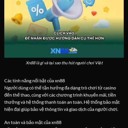
Xn88 là gì và tại sao thu hút người chơi Việt
Các tính năng nổi bật của xn88
Người dùng có thể tận hưởng đa dạng trò chơi từ casino
đến thể thao, cùng với các chương trình khuyến mãi, tiền
thưởng và hệ thống thanh toán an toàn. Hệ thống bảo mật
hiện đại giúp bảo vệ thông tin và giao dịch của người chơi.
An toàn và bảo mật của xn88