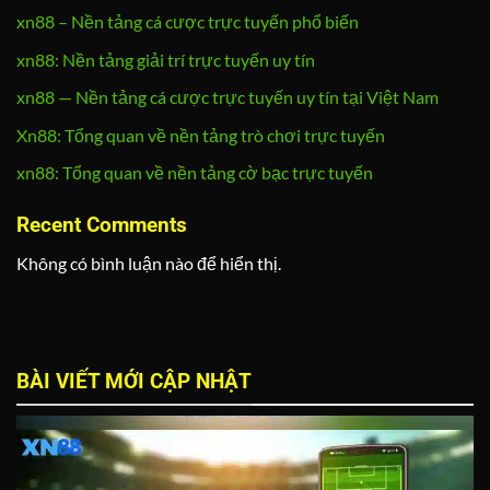
xn88 – Nền tảng cá cược trực tuyến phổ biến
xn88: Nền tảng giải trí trực tuyến uy tín
xn88 — Nền tảng cá cược trực tuyến uy tín tại Việt Nam
Xn88: Tổng quan về nền tảng trò chơi trực tuyến
xn88: Tổng quan về nền tảng cờ bạc trực tuyến
Recent Comments
Không có bình luận nào để hiển thị.
BÀI VIẾT MỚI CẬP NHẬT