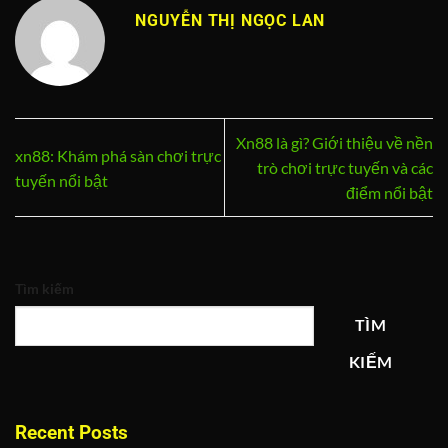
NGUYỄN THỊ NGỌC LAN
Xn88 là gì? Giới thiệu về nền
xn88: Khám phá sàn chơi trực
trò chơi trực tuyến và các
tuyến nổi bật
điểm nổi bật
Tìm kiếm
TÌM
KIẾM
Recent Posts