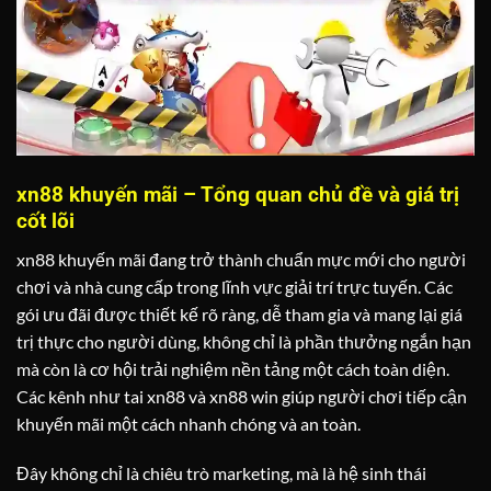
xn88 khuyến mãi – Tổng quan chủ đề và giá trị
cốt lõi
xn88 khuyến mãi đang trở thành chuẩn mực mới cho người
chơi và nhà cung cấp trong lĩnh vực giải trí trực tuyến. Các
gói ưu đãi được thiết kế rõ ràng, dễ tham gia và mang lại giá
trị thực cho người dùng, không chỉ là phần thưởng ngắn hạn
mà còn là cơ hội trải nghiệm nền tảng một cách toàn diện.
Các kênh như tai xn88 và xn88 win giúp người chơi tiếp cận
khuyến mãi một cách nhanh chóng và an toàn.
Đây không chỉ là chiêu trò marketing, mà là hệ sinh thái