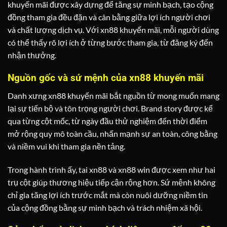
khuyến mãi được xây dựng để tăng sự minh bạch, tạo cộng
đồng tham gia đều đặn và cân bằng giữa lợi ích người chơi
và chất lượng dịch vụ. Với xn88 khuyến mãi, mỗi người dùng
có thể thấy rõ lợi ích ở từng bước tham gia, từ đăng ký đến
nhận thưởng.
Nguồn gốc và sứ mệnh của xn88 khuyến mãi
Danh xưng xn88 khuyến mãi bắt nguồn từ mong muốn mang
lại sự tiến bộ và tôn trọng người chơi. Brand story được kể
qua từng cột mốc, từ ngày đầu thử nghiệm đến thời điểm
mở rộng quy mô toàn cầu, nhấn mạnh sự an toàn, công bằng
và niềm vui khi tham gia nền tảng.
Trong hành trình ấy, tai xn88 và xn88 win được xem như hai
trụ cột giúp thương hiệu tiếp cận rộng hơn. Sứ mệnh không
chỉ gia tăng lợi ích trước mắt mà còn nuôi dưỡng niềm tin
của cộng đồng bằng sự minh bạch và trách nhiệm xã hội.