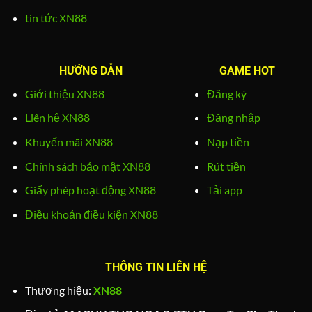
tin tức XN88
HƯỚNG DẪN
GAME HOT
Giới thiệu XN88
Đăng ký
Liên hệ XN88
Đăng nhập
Khuyến mãi XN88
Nạp tiền
Chính sách bảo mật XN88
Rút tiền
Giấy phép hoạt động XN88
Tải app
Điều khoản điều kiện XN88
THÔNG TIN LIÊN HỆ
Thương hiệu:
XN88