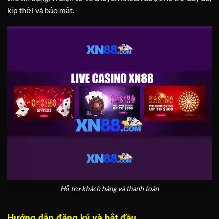
kịp thời và bảo mật.
Hỗ trợ khách hàng và thanh toán
Hướng dẫn đăng ký và bắt đầu