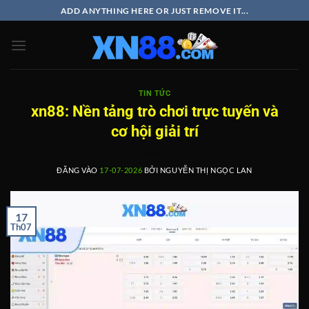
Bỏ
ADD ANYTHING HERE OR JUST REMOVE IT...
qua
nội
dung
TIN TỨC
xn88: Nền tảng trò chơi trực tuyến và
cơ hội giải trí
ĐĂNG VÀO
17-07-2026
BỞI
NGUYỄN THỊ NGỌC LAN
17
Th07