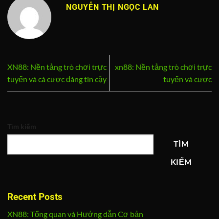
NGUYỄN THỊ NGỌC LAN
XN88: Nền tảng trò chơi trực
xn88: Nền tảng trò chơi trực
tuyến và cá cược đáng tin cậy
tuyến và cược
Tìm kiếm
TÌM
KIẾM
Recent Posts
XN88: Tổng quan và Hướng dẫn Cơ bản