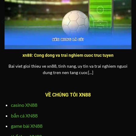
xn88: Cong dong va trai nghiem cuoc truc tuyen
Bai viet gioi thieu ve xn88, tinh nang, uy tin va trai nghiem nguoi
dung tren nen tang cuoc[...]
VỀ CHÚNG TÔI XN88
casino XN88
bắn cá XN88
game bài XN88