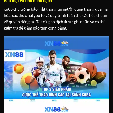
Bảo mật và tính minh bạch
xn88 chú trọng bảo mật thông tin người dùng thông qua mã
hóa, xác thực hai yếu tố và quy trình tuân thủ các tiêu chuẩn
về quyền riêng tư. Tất cả giao dịch được ghi nhận và có thể
kiểm tra để đảm bảo tính công bằng.