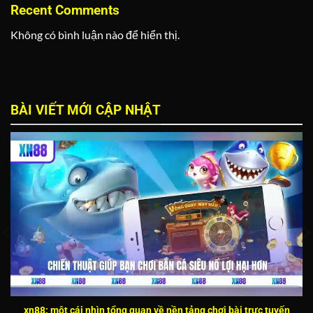
Recent Comments
Không có bình luận nào để hiển thị.
BÀI VIẾT MỚI CẬP NHẬT
xn88: một cái nhìn tổng quan về nền tảng chơi bài trực tuyến