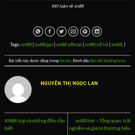
Kết luận về xn88
Tags:
xn88
|
xn88 jpn
|
xn88 official
|
xn88 nổ hủ
|
xn88.
|
Bài viết này được đăng trong
tin tức
. Đánh dấu
liên kết thường trực
.
NGUYỄN THỊ NGỌC LAN
XN88 là gì và những điều cần
xn88 link – Tổng quan, trải
biết
nghiệm và giá trị thương hiệu