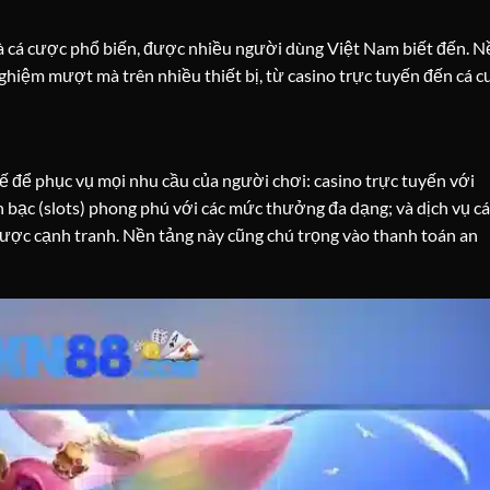
và cá cược phổ biến, được nhiều người dùng Việt Nam biết đến. N
nghiệm mượt mà trên nhiều thiết bị, từ casino trực tuyến đến cá 
để phục vụ mọi nhu cầu của người chơi: casino trực tuyến với
nh bạc (slots) phong phú với các mức thưởng đa dạng; và dịch vụ cá
 cược cạnh tranh. Nền tảng này cũng chú trọng vào thanh toán an