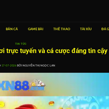
BẮN CÁ
GAME BÀI
THỂ THAO
TÀI XỈU
ĐÁ 
TIN TỨC
i trực tuyến và cá cược đáng tin cậy
O
17-07-2026
BỞI
NGUYỄN THỊ NGỌC LAN