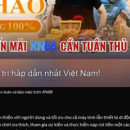
n toàn và bảo mật trên XN88
 thiện với người dùng và tối ưu cho cả máy tính lẫn thiết bị di độ
chơi ưa thích, tham gia sự kiện và thực hiện nạp rút tiền một cá