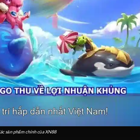
ác sản phẩm chính của XN88