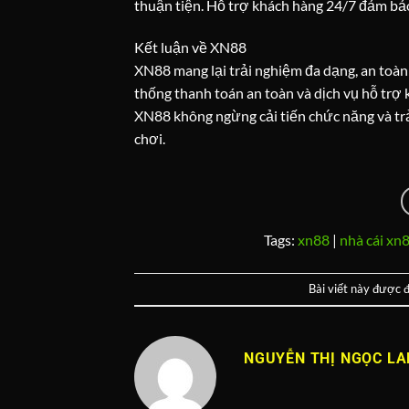
thuận tiện. Hỗ trợ khách hàng 24/7 đảm bảo
Kết luận về XN88
XN88 mang lại trải nghiệm đa dạng, an toàn
thống thanh toán an toàn và dịch vụ hỗ trợ 
XN88 không ngừng cải tiến chức năng và tr
chơi.
Tags:
xn88
|
nhà cái xn
Bài viết này được 
NGUYỄN THỊ NGỌC LA