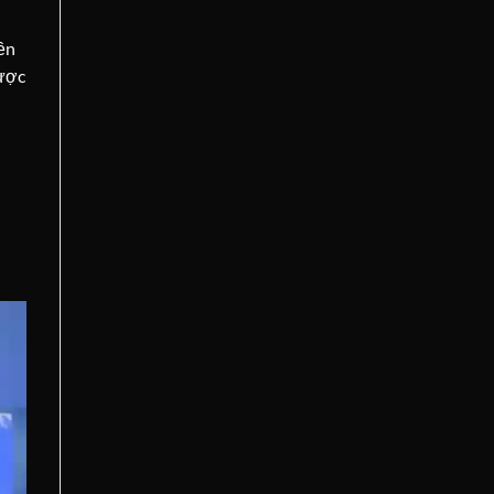
ền
cược