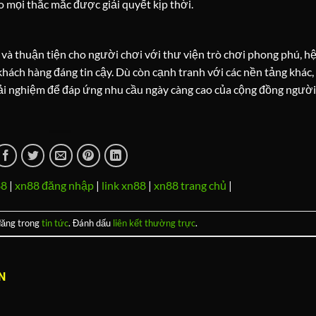
 mọi thắc mắc được giải quyết kịp thời.
 và thuận tiện cho người chơi với thư viện trò chơi phong phú, h
khách hàng đáng tin cậy. Dù còn cạnh tranh với các nền tảng khác,
ải nghiệm để đáp ứng nhu cầu ngày càng cao của cộng đồng người
88
|
xn88 đăng nhập
|
link xn88
|
xn88 trang chủ
|
đăng trong
tin tức
. Đánh dấu
liên kết thường trực
.
N