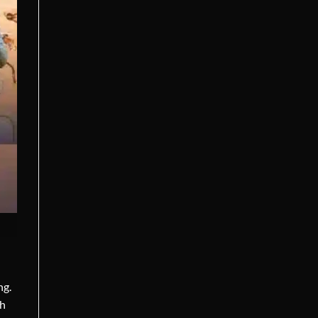
ng.
ch