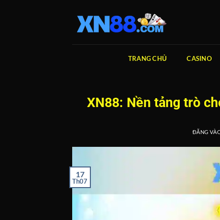
Bỏ
qua
nội
dung
TRANG CHỦ
CASINO
XN88: Nền tảng trò chơ
ĐĂNG VÀ
17
Th07