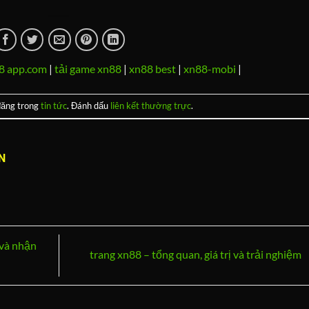
8 app.com
|
tải game xn88
|
xn88 best
|
xn88-mobi
|
đăng trong
tin tức
. Đánh dấu
liên kết thường trực
.
N
và nhận
trang xn88 – tổng quan, giá trị và trải nghiệm