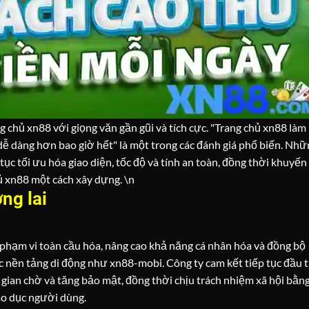
 chủ xn88 với giọng văn gần gũi và tích cực. "Trang chủ xn88 làm
dễ dàng hơn bao giờ hết" là một trong các đánh giá phổ biến. Nhữ
tục tối ưu hóa giao diện, tốc độ và tính an toàn, đồng thời khuyến
hủ xn88 một cách xây dựng.
\n
ng lai
 phạm vi toàn cầu hóa, nâng cao khả năng cá nhân hóa và đồng bộ
c nền tảng di động như xn88-mobi. Công ty cam kết tiếp tục đầu 
 gian chờ và tăng bảo mật, đồng thời chịu trách nhiệm xã hội bằn
áo dục người dùng.