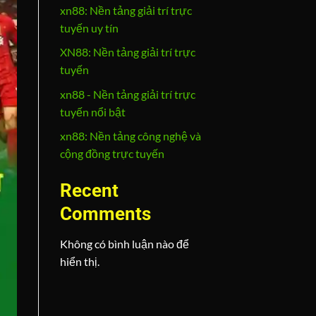
xn88: Nền tảng giải trí trực
tuyến uy tín
XN88: Nền tảng giải trí trực
tuyến
xn88 - Nền tảng giải trí trực
tuyến nổi bật
xn88: Nền tảng công nghệ và
cộng đồng trực tuyến
Recent
Comments
Không có bình luận nào để
hiển thị.