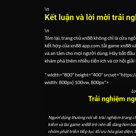
\n
Kết luận và lời mời trải n
\n
Tóm lại, trang chủ xn88 không chỉ là cửa ng
kết hợp của xn88 app.com, tải game xn88 v
và an tâm cho mọi người dùng. Hãy bắt đầu 
khám phá thêm nhiều tiện ích và cơ hội giải t
" width="800" height="400" srcset="https:
width: 800px) 100vw, 800px">
Lợ
Trải nghiệm ng
Người dùng thường nói về trải nghiệm trang ch
kiếm và tải game xn88 trở nên dễ dàng hơn bao
nhóm phát triển tiếp tục tối ưu hóa giao diện, 