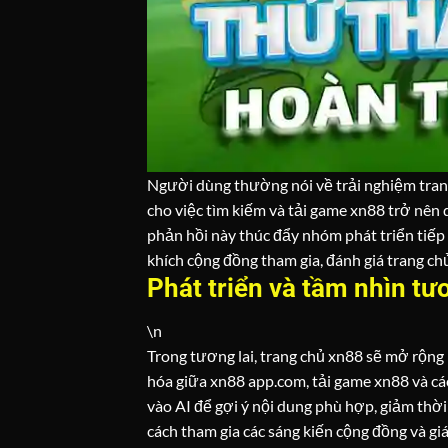
Người dùng thường nói về trải nghiệm trang
cho việc tìm kiếm và tải game xn88 trở nên 
phản hồi này thúc đẩy nhóm phát triển tiếp 
khích cộng đồng tham gia, đánh giá trang c
Phát triển và tầm nhìn tươ
\n
Trong tương lai, trang chủ xn88 sẽ mở rộng
hóa giữa xn88 app.com, tải game xn88 và cá
vào AI để gợi ý nội dung phù hợp, giảm thời
cách tham gia các sáng kiến cộng đồng và gi