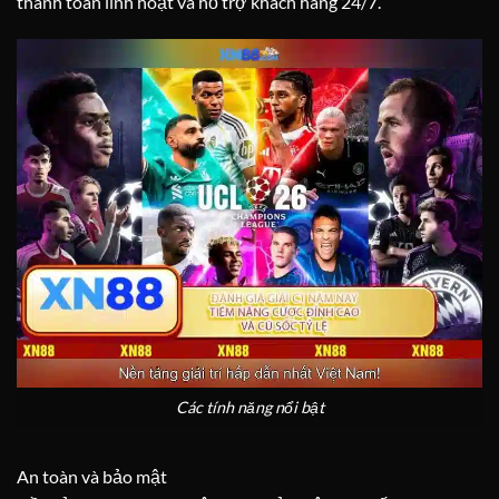
thanh toán linh hoạt và hỗ trợ khách hàng 24/7.
Các tính năng nổi bật
An toàn và bảo mật