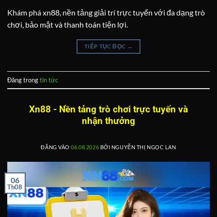
Khám phá xn88, nền tảng giải trí trực tuyến với đa dạng trò
chơi, bảo mật và thanh toán tiện lợi.
TIẾP TỤC ĐỌC
→
Đăng trong
tin tức
Xn88 - Nền tảng trò chơi trực tuyến và
nhận thưởng
ĐĂNG VÀO
06.08.2026
BỞI
NGUYỄN THỊ NGỌC LAN
06
Th08