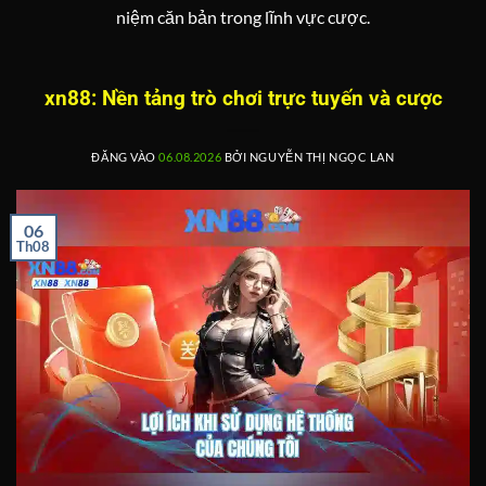
niệm căn bản trong lĩnh vực cược.
xn88: Nền tảng trò chơi trực tuyến và cược
ĐĂNG VÀO
06.08.2026
BỞI
NGUYỄN THỊ NGỌC LAN
06
Th08