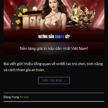
Bài viết giới thiệu tổng quan về xn88, các trò chơi, tính năng
và cách tham gia an toàn.
TIẾP TỤC ĐỌC
→
Đăng trong
tin tức