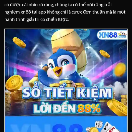
có được cái nhìn rõ ràng, chúng ta có thể nói rằng trải
nghiệm xn88 tại app không chỉ là cược đơn thuần mà là một
hành trình giải trí có chiến lược.