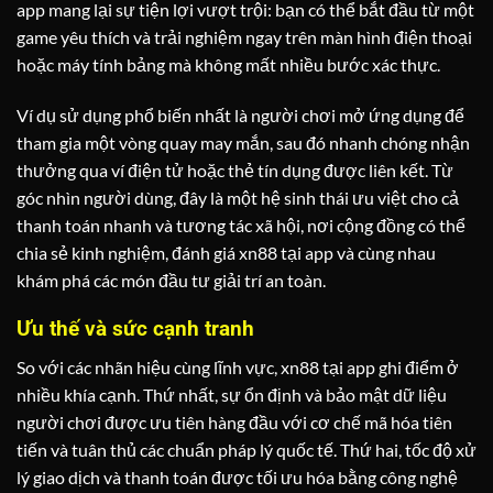
app mang lại sự tiện lợi vượt trội: bạn có thể bắt đầu từ một
game yêu thích và trải nghiệm ngay trên màn hình điện thoại
hoặc máy tính bảng mà không mất nhiều bước xác thực.
Ví dụ sử dụng phổ biến nhất là người chơi mở ứng dụng để
tham gia một vòng quay may mắn, sau đó nhanh chóng nhận
thưởng qua ví điện tử hoặc thẻ tín dụng được liên kết. Từ
góc nhìn người dùng, đây là một hệ sinh thái ưu việt cho cả
thanh toán nhanh và tương tác xã hội, nơi cộng đồng có thể
chia sẻ kinh nghiệm, đánh giá xn88 tại app và cùng nhau
khám phá các món đầu tư giải trí an toàn.
Ưu thế và sức cạnh tranh
So với các nhãn hiệu cùng lĩnh vực, xn88 tại app ghi điểm ở
nhiều khía cạnh. Thứ nhất, sự ổn định và bảo mật dữ liệu
người chơi được ưu tiên hàng đầu với cơ chế mã hóa tiên
tiến và tuân thủ các chuẩn pháp lý quốc tế. Thứ hai, tốc độ xử
lý giao dịch và thanh toán được tối ưu hóa bằng công nghệ