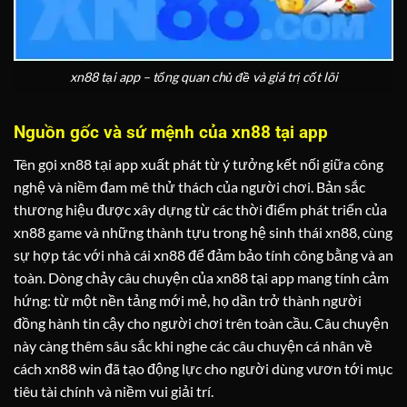
xn88 tại app – tổng quan chủ đề và giá trị cốt lõi
Nguồn gốc và sứ mệnh của xn88 tại app
Tên gọi xn88 tại app xuất phát từ ý tưởng kết nối giữa công
nghệ và niềm đam mê thử thách của người chơi. Bản sắc
thương hiệu được xây dựng từ các thời điểm phát triển của
xn88 game và những thành tựu trong hệ sinh thái xn88, cùng
sự hợp tác với nhà cái xn88 để đảm bảo tính công bằng và an
toàn. Dòng chảy câu chuyện của xn88 tại app mang tính cảm
hứng: từ một nền tảng mới mẻ, họ dần trở thành người
đồng hành tin cậy cho người chơi trên toàn cầu. Câu chuyện
này càng thêm sâu sắc khi nghe các câu chuyện cá nhân về
cách xn88 win đã tạo động lực cho người dùng vươn tới mục
tiêu tài chính và niềm vui giải trí.