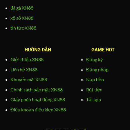
đá gà XN88
xổ số XN88
tin tức XN88
HƯỚNG DẪN
GAME HOT
Giới thiệu XN88
Đăng ký
Liên hệ XN88
Đăng nhập
Khuyến mãi XN88
Nạp tiền
Chính sách bảo mật XN88
Rút tiền
Giấy phép hoạt động XN88
Tải app
Điều khoản điều kiện XN88