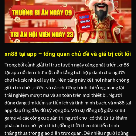
xn88 tại app – tổng quan chủ đề và giá trị cốt lõi
Trong bối cảnh giải trí trực tuyến ngày càng phát triển, xn88
tại app nổi lên như một nền tảng tích hợp dành cho người
chơi và các nhà cái uy tín. Nền tảng này kết nối nhanh chóng
giữa trò chơi, cược, và các chương trình thưởng, mang lại
trải nghiệm mượt mà và an toàn trên mọi thiết bị. Người
dùng đang tìm kiếm sự tiện ích và tính minh bạch, và xn88 tại
app đáp ứng đầy đủ kỳ vọng đó. Với sự đồng bộ giữa xn88
game và các công cụ quản trị, người chơi có thể từ từ khám
phá các trò chơi yêu thích, đồng thời theo dõi tiến trình
thắng thua trong giao diện trực quan. Để nhiều người dùng