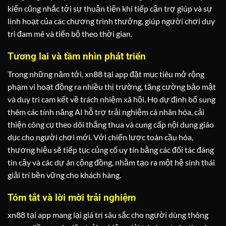
kiến cũng nhắc tới sự thuận tiện khi tiếp cận trợ giúp và sự
linh hoạt của các chương trình thưởng, giúp người chơi duy
trì đam mê và tiến bộ theo thời gian.
Tương lai và tầm nhìn phát triển
Trong những năm tới, xn88 tại app đặt mục tiêu mở rộng
phạm vi hoạt động ra nhiều thị trường, tăng cường bảo mật
và duy trì cam kết về trách nhiệm xã hội. Họ dự định bổ sung
thêm các tính năng AI hỗ trợ trải nghiệm cá nhân hóa, cải
thiện công cụ theo dõi thắng thua và cung cấp nội dung giáo
dục cho người chơi mới. Với chiến lược toàn cầu hóa,
thương hiệu sẽ tiếp tục củng cố uy tín bằng các đối tác đáng
tin cậy và các dự án cộng đồng, nhằm tạo ra một hệ sinh thái
giải trí bền vững cho khách hàng.
Tóm tắt và lời mời trải nghiệm
xn88 tại app mang lại giá trị sâu sắc cho người dùng thông