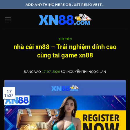
Bỏ
ADD ANYTHING HERE OR JUST REMOVE IT...
qua
nội
dung
TIN TỨC
nhà cái xn88 – Trải nghiệm đỉnh cao
cùng tai game xn88
ĐĂNG VÀO
17-07-2026
BỞI
NGUYỄN THỊ NGỌC LAN
17
Th07