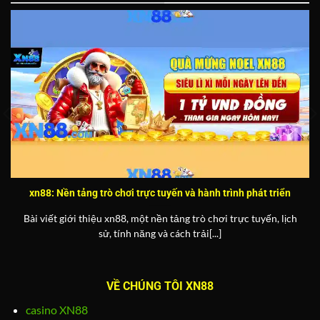
xn88: Nền tảng trò chơi trực tuyến và hành trình phát triển
Bài viết giới thiệu xn88, một nền tảng trò chơi trực tuyến, lịch
sử, tính năng và cách trải[...]
VỀ CHÚNG TÔI XN88
casino XN88