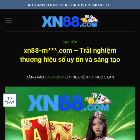
Bỏ
ADD ANYTHING HERE OR JUST REMOVE IT...
qua
nội
dung
TIN TỨC
xn88-m***.com – Trải nghiệm
thương hiệu số uy tín và sáng tạo
ĐĂNG VÀO
17-07-2026
BỞI
NGUYỄN THỊ NGỌC LAN
17
Th07