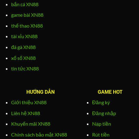
bắn cá XN88
game bài XN88
thể thao XN88
tài xỉu XN88
đá gà XN88
xổ số XN88
tin tức XN88
HƯỚNG DẪN
GAME HOT
Giới thiệu XN88
Đăng ký
Liên hệ XN88
Đăng nhập
Khuyến mãi XN88
Nạp tiền
Chính sách bảo mật XN88
Rút tiền