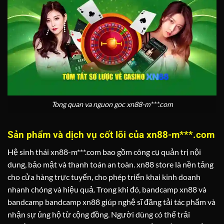
Tong quan va nguon goc xn88-m***.com
Sản phẩm và dịch vụ cốt lõi của xn88-m***.com
Hệ sinh thái xn88-m***.com bao gồm công cụ quản trị nội
dung, bảo mật và thanh toán an toàn. xn88 store là nền tảng
cho cửa hàng trực tuyến, cho phép triển khai kinh doanh
nhanh chóng và hiệu quả. Trong khi đó, bandcamp xn88 và
bandcamp bandcamp xn88 giúp nghệ sĩ đăng tải tác phẩm và
nhận sự ủng hộ từ cộng đồng. Người dùng có thể trải