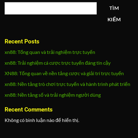
TÌM
KIẾM
Recent Posts
xn88: Tổng quan và trải nghiệm trực tuyến
xn88: Trải nghiệm cá cược trực tuyến đáng tin cậy
XN88: Tổng quan về nền tảng cược và giải trí trực tuyến
xn88: Nền tảng trò chơi trực tuyến và hành trình phát triển
xn88: Nền tảng số và trải nghiệm người dùng
Recent Comments
Không có bình luận nào để hiển thị.