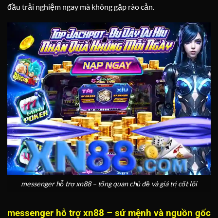
đầu trải nghiệm ngay mà không gặp rào cản.
messenger hỗ trợ xn88 – tổng quan chủ đề và giá trị cốt lõi
messenger hỗ trợ xn88 – sứ mệnh và nguồn gốc