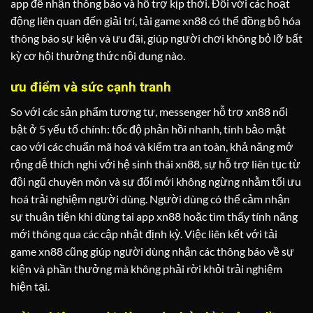
app để nhận thông báo và hỗ trợ kịp thời. Đối với các hoạt
động liên quan đến giải trí, tải game xn88 có thể đồng bộ hóa
thông báo sự kiện và ưu đãi, giúp người chơi không bỏ lỡ bất
kỳ cơ hội thưởng thức nội dung nào.
ưu điểm và sức cạnh tranh
So với các sản phẩm tương tự, messenger hỗ trợ xn88 nổi
bật ở 5 yếu tố chính: tốc độ phản hồi nhanh, tính bảo mật
cao với các chuẩn mã hoá và kiểm tra an toàn, khả năng mở
rộng dễ thích nghi với hệ sinh thái xn88, sự hỗ trợ liên tục từ
đội ngũ chuyên môn và sự đổi mới không ngừng nhằm tối ưu
hoá trải nghiệm người dùng. Người dùng có thể cảm nhận
sự thuận tiện khi dùng tai app xn88 hoặc tìm thấy tính năng
mới thông qua các cập nhật định kỳ. Việc liên kết với tải
game xn88 cũng giúp người dùng nhận các thông báo về sự
kiện và phần thưởng mà không phải rời khỏi trải nghiệm
hiện tại.