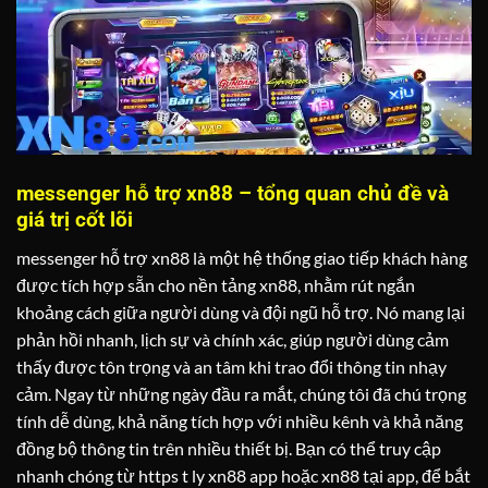
messenger hỗ trợ xn88 – tổng quan chủ đề và
giá trị cốt lõi
messenger hỗ trợ xn88 là một hệ thống giao tiếp khách hàng
được tích hợp sẵn cho nền tảng xn88, nhằm rút ngắn
khoảng cách giữa người dùng và đội ngũ hỗ trợ. Nó mang lại
phản hồi nhanh, lịch sự và chính xác, giúp người dùng cảm
thấy được tôn trọng và an tâm khi trao đổi thông tin nhạy
cảm. Ngay từ những ngày đầu ra mắt, chúng tôi đã chú trọng
tính dễ dùng, khả năng tích hợp với nhiều kênh và khả năng
đồng bộ thông tin trên nhiều thiết bị. Bạn có thể truy cập
nhanh chóng từ https t ly xn88 app hoặc xn88 tại app, để bắt