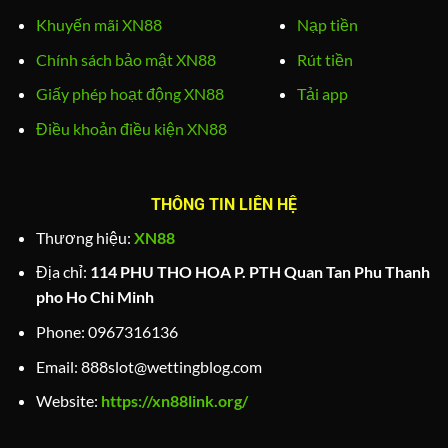
Khuyến mãi XN88
Nạp tiền
Chính sách bảo mật XN88
Rút tiền
Giấy phép hoạt động XN88
Tải app
Điều khoản điều kiện XN88
THÔNG TIN LIÊN HỆ
Thương hiệu:
XN88
Địa chỉ:
114 PHU THO HOA P. PTH Quan Tan Phu Thanh
pho Ho Chi Minh
Phone:
0967316136
Email:
888slot@wettingblog.com
Website:
https://xn88link.org/