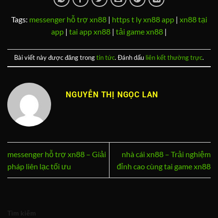
Tags:
messenger hỗ trợ xn88
|
https t ly xn88 app
|
xn88 tại
app
|
tai app xn88
|
tải game xn88
|
Bài viết này được đăng trong
tin tức
. Đánh dấu
liên kết thường trực
.
NGUYỄN THỊ NGỌC LAN
messenger hỗ trợ xn88 – Giải
nhà cái xn88 – Trải nghiệm
pháp liên lạc tối ưu
đỉnh cao cùng tai game xn88
Tìm kiếm