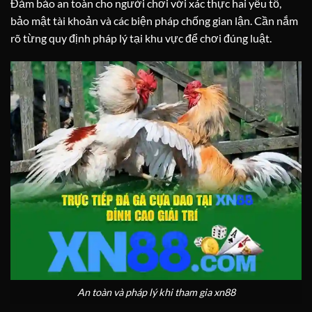
Đảm bảo an toàn cho người chơi với xác thực hai yếu tố,
bảo mật tài khoản và các biện pháp chống gian lận. Cần nắm
rõ từng quy định pháp lý tại khu vực để chơi đúng luật.
An toàn và pháp lý khi tham gia xn88