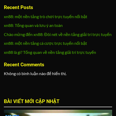
Recent Posts
xn88: một nền tảng trò chơi trực tuyến nổi bật
xn88: Tổng quan và lưu ý an toàn
Chào mừng đến xn88: Đôi nét về nền tảng giải trí trực tuyến
xn88: một nền tảng cá cược trực tuyến nổi bật
xn88 là gì? Tổng quan về nền tảng giải trí trực tuyến
Recent Comments
Không có bình luận nào để hiển thị.
BÀI VIẾT MỚI CẬP NHẬT