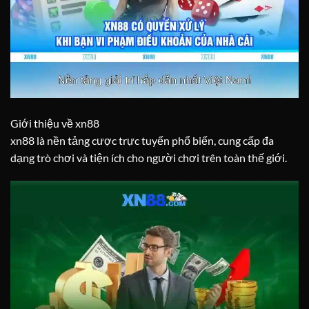
Giới thiệu về xn88
xn88 là nền tảng cược trực tuyến phổ biến, cung cấp đa
dạng trò chơi và tiện ích cho người chơi trên toàn thế giới.