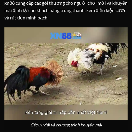
xn88 cung cấp các gói thưởng cho người chơi mới và khuyến
mãi định kỳ cho khách hàng trung thành, kèm điều kiện cược
và rút tiền minh bạch.
Các ưu đãi và chương trình khuyến mãi