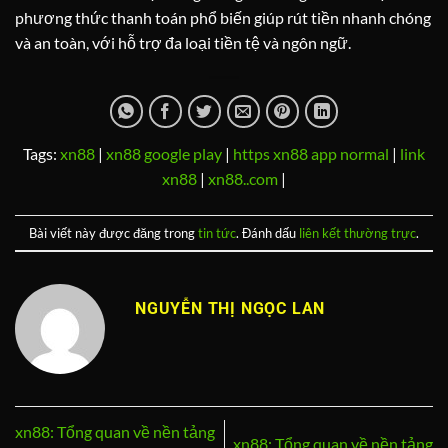
phương thức thanh toán phổ biến giúp rút tiền nhanh chóng
và an toàn, với hỗ trợ đa loại tiền tệ và ngôn ngữ.
Tags:
xn88
|
xn88 google play
|
https xn88 app normal
|
link
xn88
|
xn88..com
|
Bài viết này được đăng trong
tin tức
. Đánh dấu
liên kết thường trực
.
NGUYỄN THỊ NGỌC LAN
xn88: Tổng quan về nền tảng
xn88: Tổng quan về nền tảng