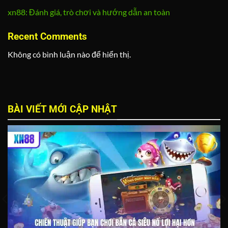
xn88: Đánh giá, trò chơi và hướng dẫn an toàn
Recent Comments
Không có bình luận nào để hiển thị.
BÀI VIẾT MỚI CẬP NHẬT