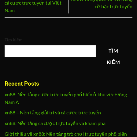
cá cược trực tuyến tại Việt
cờ bạc trực tuyến
Nam
Tìm kiếm
TÌM
KIẾM
Recent Posts
xn88: Nền tảng cược trực tuyến phổ biến ở khu vực Đông
Nam Á
xn88 – Nền tảng giải trí và cá cược trực tuyến
xn88: Nền tảng cá cược trực tuyến và khám phá
Giới thiệu về xn88: Nền tảng trò chơi trực tuyến phổ biến