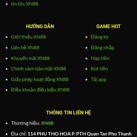
tin tức XN88
HƯỚNG DẪN
GAME HOT
Giới thiệu XN88
Đăng ký
Liên hệ XN88
Đăng nhập
Khuyến mãi XN88
Nạp tiền
Chính sách bảo mật XN88
Rút tiền
Giấy phép hoạt động XN88
Tải app
Điều khoản điều kiện XN88
THÔNG TIN LIÊN HỆ
Thương hiệu:
XN88
Địa chỉ:
114 PHU THO HOA P. PTH Quan Tan Phu Thanh