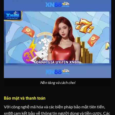
Nền tảng và cách chơi
Bảo mật và thanh toán
Với công nghệ mã hóa và các biện pháp bảo mật tiên tiến,
xn88 cam kết bảo vệ thông tin người dùng và tiền cược. Các