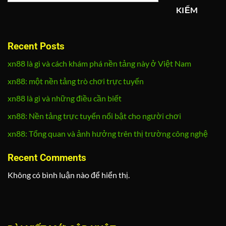
KIẾM
Recent Posts
xn88 là gì và cách khám phá nền tảng này ở Việt Nam
xn88: một nền tảng trò chơi trực tuyến
xn88 là gì và những điều cần biết
xn88: Nền tảng trực tuyến nổi bật cho người chơi
xn88: Tổng quan và ảnh hưởng trên thị trường công nghệ
Recent Comments
Không có bình luận nào để hiển thị.