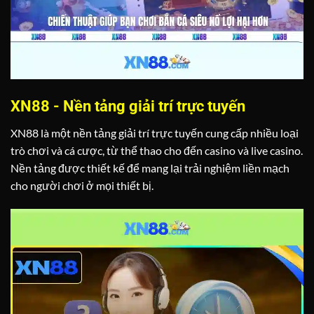
XN88 - Nền tảng giải trí trực tuyến
XN88 là một nền tảng giải trí trực tuyến cung cấp nhiều loại
trò chơi và cá cược, từ thể thao cho đến casino và live casino.
Nền tảng được thiết kế để mang lại trải nghiệm liền mạch
cho người chơi ở mọi thiết bị.