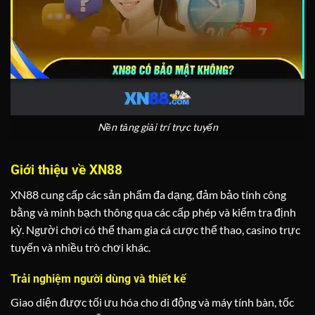
Nền tảng giải trí trực tuyến
Giới thiệu về XN88
XN88 cung cấp các sản phẩm đa dạng, đảm bảo tính công
bằng và minh bạch thông qua các cấp phép và kiểm tra định
kỳ. Người chơi có thể tham gia cá cược thể thao, casino trực
tuyến và nhiều trò chơi khác.
Trải nghiệm người dùng và thiết kế
Giao diện được tối ưu hóa cho di động và máy tính bàn, tốc