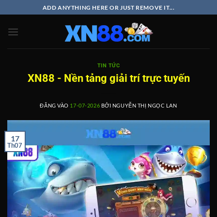
Bỏ
ADD ANYTHING HERE OR JUST REMOVE IT...
qua
nội
dung
TIN TỨC
XN88 - Nền tảng giải trí trực tuyến
ĐĂNG VÀO
17-07-2026
BỞI
NGUYỄN THỊ NGỌC LAN
17
Th07