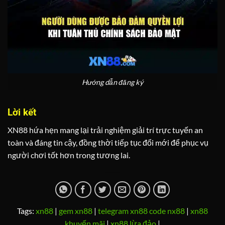
Hướng dẫn đăng ký
Lời kết
XN88 hứa hẹn mang lại trải nghiệm giải trí trực tuyến an
toàn và đáng tin cậy, đồng thời tiếp tục đổi mới để phục vụ
người chơi tốt hơn trong tương lai.
Tags:
xn88
|
gem xn88
|
telegram xn88 code nx88
|
xn88
khuyến mãi
|
xn88 lừa đảo
|