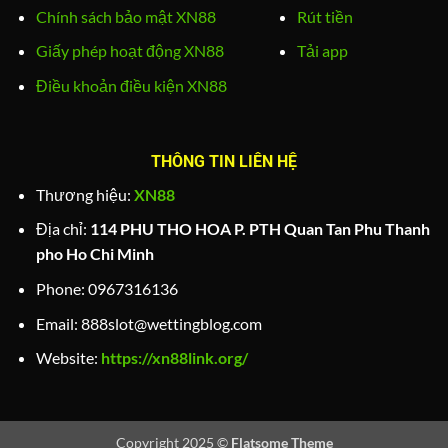
Chính sách bảo mật XN88
Rút tiền
Giấy phép hoạt động XN88
Tải app
Điều khoản điều kiện XN88
THÔNG TIN LIÊN HỆ
Thương hiệu:
XN88
Địa chỉ:
114 PHU THO HOA P. PTH Quan Tan Phu Thanh
pho Ho Chi Minh
Phone:
0967316136
Email:
888slot@wettingblog.com
Website:
https://xn88link.org/
Copyright 2025 ©
Flatsome Theme