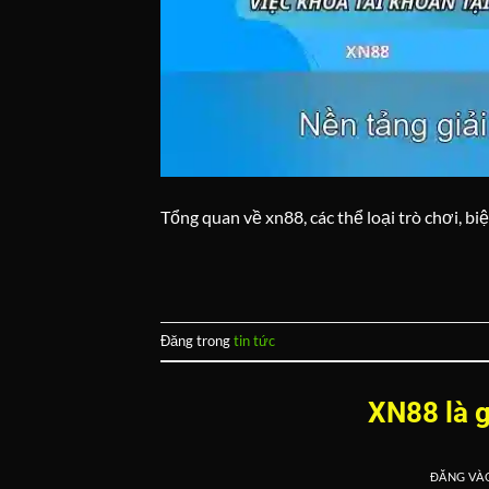
Tổng quan về xn88, các thể loại trò chơi, b
Đăng trong
tin tức
XN88 là g
ĐĂNG VÀ