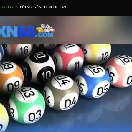
O
06.08.2026
BỞI
NGUYỄN THỊ NGỌC LAN