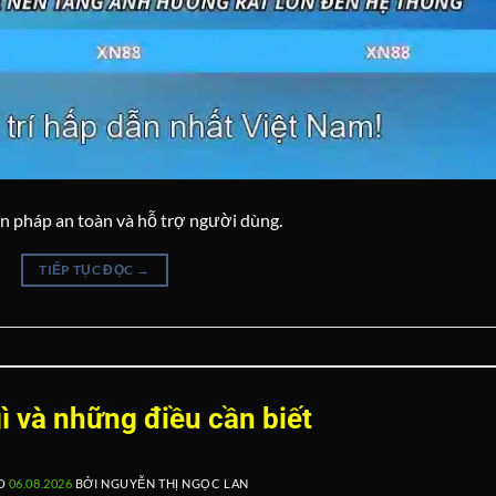
iện pháp an toàn và hỗ trợ người dùng.
TIẾP TỤC ĐỌC
→
ì và những điều cần biết
O
06.08.2026
BỞI
NGUYỄN THỊ NGỌC LAN