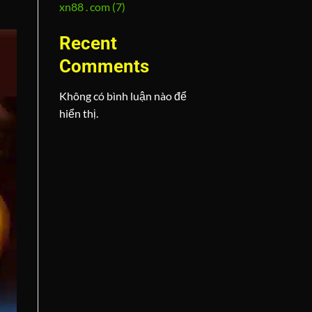
xn88 . com (7)
Recent
Comments
Không có bình luận nào để
hiển thị.