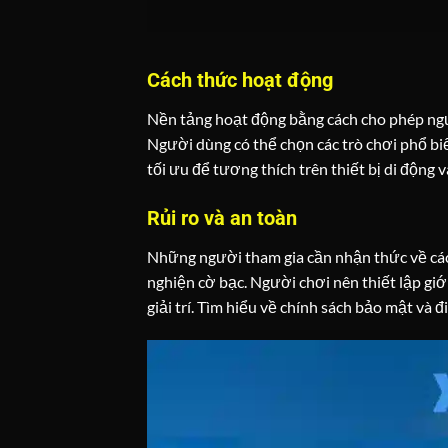
Cách thức hoạt động
Nền tảng hoạt động bằng cách cho phép ngư
Người dùng có thể chọn các trò chơi phổ biến
tối ưu để tương thích trên thiết bị di động 
Rủi ro và an toàn
Những người tham gia cần nhận thức về các r
nghiện cờ bạc. Người chơi nên thiết lập giới
giải trí. Tìm hiểu về chính sách bảo mật và 