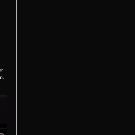
hư
n.