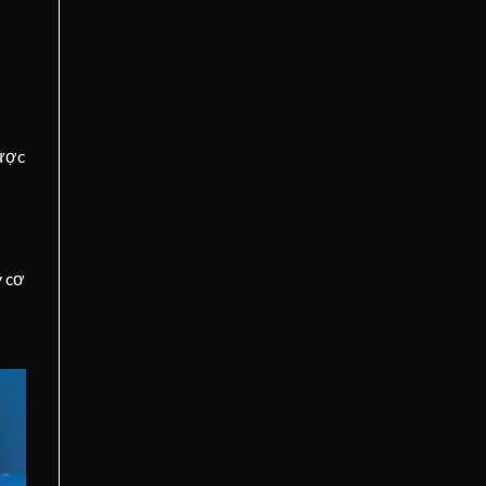
được
y cơ