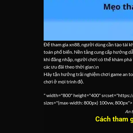
Để tham gia xn88, người dùng cần tạo tài k
toán phổ biến. Nền tảng cung cấp hướng dẫn
khi đăng nhập, người chơi có thể khám phá t
các ưu đãi theo thời gian.
\n
Hãy tận hưởng trải nghiệm chơi game an toàn
chơi ở mọi trình độ.
" width="800" height="400" srcset="https
sizes="(max-width: 800px) 100vw, 800px">
An t
Cách tham g