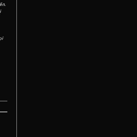
ến.
i
ọi