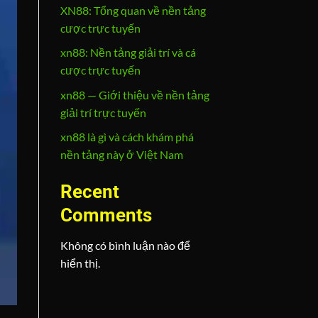
XN88: Tổng quan về nền tảng
cược trực tuyến
xn88: Nền tảng giải trí và cá
cược trực tuyến
xn88 — Giới thiệu về nền tảng
giải trí trực tuyến
xn88 là gì và cách khám phá
nền tảng này ở Việt Nam
Recent
Comments
Không có bình luận nào để
hiển thị.