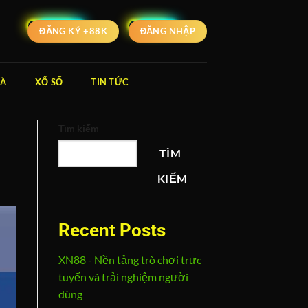
ĐĂNG KÝ +88K
ĐĂNG NHẬP
GÀ
XỔ SỐ
TIN TỨC
Tìm kiếm
TÌM
KIẾM
Recent Posts
XN88 - Nền tảng trò chơi trực
tuyến và trải nghiệm người
dùng