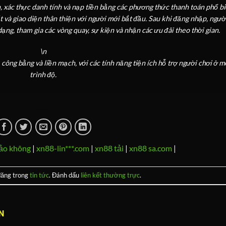
, xác thực danh tính và nạp tiền bằng các phương thức thanh toán phổ bi
 và giao diện thân thiện với người mới bắt đầu. Sau khi đăng nhập, ngườ
ạng, tham gia các vòng quay, sự kiện và nhận các ưu đãi theo thời gian.
\n
công bằng và liền mạch, với các tính năng tiện ích hỗ trợ người chơi ở m
trình độ.
đảo không
|
xn88-lin***.com
|
xn88 tải
|
xn88 sa.com
|
đăng trong
tin tức
. Đánh dấu
liên kết thường trực
.
N