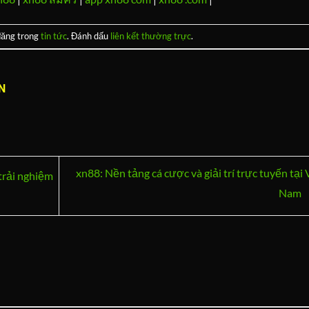
đăng trong
tin tức
. Đánh dấu
liên kết thường trực
.
N
xn88: Nền tảng cá cược và giải trí trực tuyến tại 
trải nghiệm
Nam