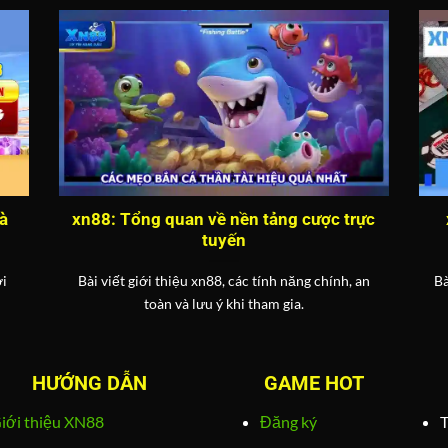
à
xn88: Tổng quan về nền tảng cược trực
tuyến
ơi
Bài viết giới thiệu xn88, các tính năng chính, an
Bà
toàn và lưu ý khi tham gia.
HƯỚNG DẪN
GAME HOT
iới thiệu XN88
Đăng ký
T