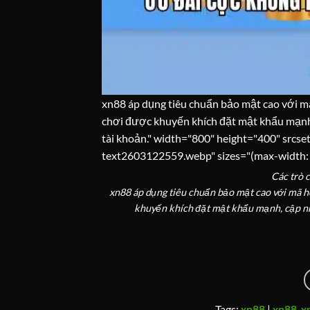
xn88 áp dụng tiêu chuẩn bảo mật cao với mã 
chơi được khuyến khích đặt mật khẩu mạnh
tài khoản.
" width="800" height="400" srcse
text2603122559.webp" sizes="(max-width:
Các trò c
xn88 áp dụng tiêu chuẩn bảo mật cao với mã hó
khuyến khích đặt mật khẩu mạnh, cập nh
Tags:
xn88
|
xn88-x