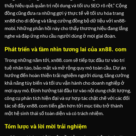
thấy hiệu quả quản trị nội dung và tối ưu SEO rõ rệt.” Cộng
đồng cũng đưa ra những gợi ý thực tế về tối ưu hóa trang
xn88 cho di động và tăng cường đồng bộ dữ liệu với xn88-
mobi. Những phản hồi này cho thấy thương hiệu đang lắng
nghe và đáp ứng nhu cầu người dùng ở mọi giai đoạn.
Phát triển và tầm nhìn tương lai của xn88. com
Trong những năm tới, xn88. com sẽ tiếp tục đầu tư vào trí
tuệ nhân tạo, bảo mật và mở rộng quy mô toàn cầu. Dự án
hướng đến hoàn thiện trải nghiệm người dùng, tăng cường
khả năng tùy biến và tối ưu vận hành cho doanh nghiệp ở
mọi quy mô. Định hướng tái đầu tư vào nội dung chất lượng,
công cụ phân tích hiện đại và sự hợp tác chặt chẽ với các đối
tác sẽ đẩy xn88. com tiến gần hơn tới mục tiêu trở thành
một hệ sinh thái số toàn diện và có trách nhiệm.
Tóm lược và lời mời trải nghiệm