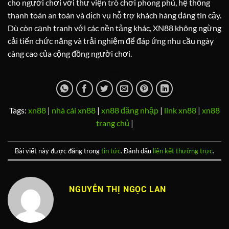
cho người chơi với thư viện trò chơi phong phú, hệ thống
thanh toán an toàn và dịch vụ hỗ trợ khách hàng đáng tin cậy.
Dù còn cạnh tranh với các nền tảng khác, XN88 không ngừng
cải tiến chức năng và trải nghiệm để đáp ứng nhu cầu ngày
càng cao của cộng đồng người chơi.
Tags:
xn88
|
nhà cái xn88
|
xn88 đăng nhập
|
link xn88
|
xn88
trang chủ
|
Bài viết này được đăng trong
tin tức
. Đánh dấu
liên kết thường trực
.
NGUYỄN THỊ NGỌC LAN