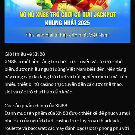
Giới thiệu về XN88
XN88 là một nền tảng trò chơi trực tuyến và cá cược phổ
biến, được nhiều người dùng Việt Nam biết đến. Nền tảng
này cung cấp đa dạng trò chơi và trải nghiệm mượt mà trên
nhiều thiết bị, từ casino trực tuyến đến cá cược thể thao,
slot và các trò chơi hấp dẫn khác.
Các sản phẩm chính của XN88
Danh mục sản phẩm của XN88 được thiết kế để phục vụ mọi
nhu cầu của người chơi: casino trực tuyến với blackjack,
roulette và baccarat; các máy đánh bạc (slots) phong phú với