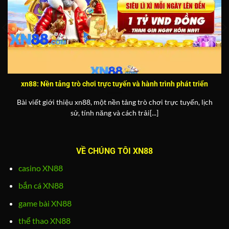
xn88: Nền tảng trò chơi trực tuyến và hành trình phát triển
Bài viết giới thiệu xn88, một nền tảng trò chơi trực tuyến, lịch
sử, tính năng và cách trải[...]
VỀ CHÚNG TÔI XN88
casino XN88
bắn cá XN88
game bài XN88
thể thao XN88