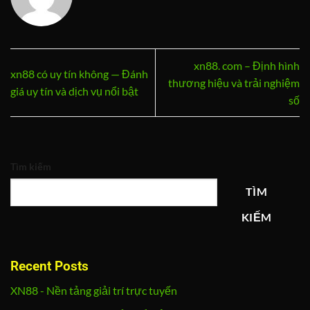
xn88. com – Định hình
xn88 có uy tín không — Đánh
thương hiệu và trải nghiệm
giá uy tín và dịch vụ nổi bật
số
Tìm kiếm
TÌM
KIẾM
Recent Posts
XN88 - Nền tảng giải trí trực tuyến