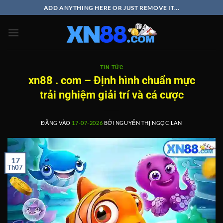
Bỏ
ADD ANYTHING HERE OR JUST REMOVE IT...
qua
nội
dung
TIN TỨC
xn88 . com – Định hình chuẩn mực
trải nghiệm giải trí và cá cược
ĐĂNG VÀO
17-07-2026
BỞI
NGUYỄN THỊ NGỌC LAN
17
Th07