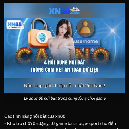
Lý do xn88 nổi bật trong cộng đồng chơi game
Các tính năng nổi bật của xn88
- Kho trò chơi đa dạng, từ game bài, slot, e-sport cho đến