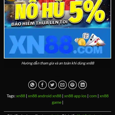
Hướng dẫn tham gia và an toàn khi dùng xn88
Tags:
xn88
|
xn88 android xn88
|
xn88 app ios
|
com
|
xn88
game
|