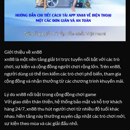
Giới thiệu về xn88
xn88 là một nền tảng giải trí trực tuyến nổi bật với các trò
chơi, sự kiện và cộng đồng người chơi rộng lớn. Trên xn88,
người dùng có thể tìm kiếm các trò chơi phổ biến, tham gia
cộng đồng và nhận thưởng từ các chương trình khuyến mãi.
Lý do xn88 nổi bật trong cộng đồng chơi game
Với giao diện thân thiện, hệ thống bảo mật và hỗ trợ khách
hàng 24/7, xn88 thu hút người chơi từ nhiều độ tuổi khác
nhau. Nền tảng này thường xuyên cập nhật các trò chơi mới,
sự kiện theo mùa và các giải đấu nhỏ.