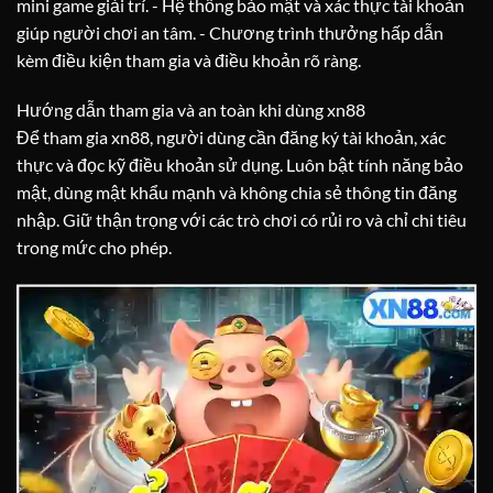
mini game giải trí. - Hệ thống bảo mật và xác thực tài khoản
giúp người chơi an tâm. - Chương trình thưởng hấp dẫn
kèm điều kiện tham gia và điều khoản rõ ràng.
Hướng dẫn tham gia và an toàn khi dùng xn88
Để tham gia xn88, người dùng cần đăng ký tài khoản, xác
thực và đọc kỹ điều khoản sử dụng. Luôn bật tính năng bảo
mật, dùng mật khẩu mạnh và không chia sẻ thông tin đăng
nhập. Giữ thận trọng với các trò chơi có rủi ro và chỉ chi tiêu
trong mức cho phép.