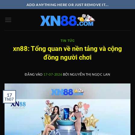
Bỏ
ADD ANYTHING HERE OR JUST REMOVE IT...
qua
nội
dung
TIN TỨC
xn88: Tổng quan về nền tảng và cộng
đồng người chơi
ĐĂNG VÀO
17-07-2026
BỞI
NGUYỄN THỊ NGỌC LAN
17
Th07