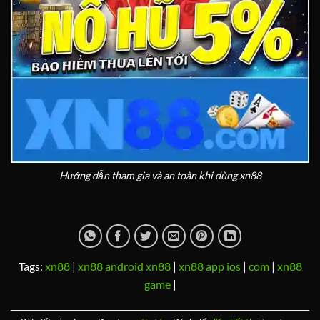
Hướng dẫn tham gia và an toàn khi dùng xn88
Tags:
xn88
|
xn88 android xn88
|
xn88 app ios
|
com
|
xn88
game
|