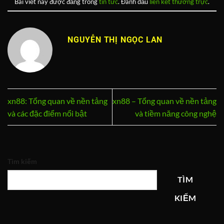
Bài viết này được đăng trong
tin tức
. Đánh dấu
liên kết thường trực
.
NGUYỄN THỊ NGỌC LAN
xn88: Tổng quan về nền tảng
xn88 – Tổng quan về nền tảng
và các đặc điểm nổi bật
và tiềm năng công nghệ
Tìm kiếm
TÌM
KIẾM