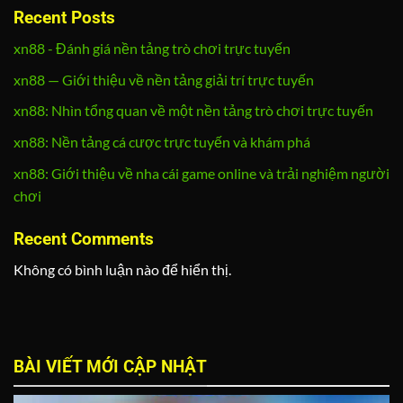
Recent Posts
xn88 - Đánh giá nền tảng trò chơi trực tuyến
xn88 — Giới thiệu về nền tảng giải trí trực tuyến
xn88: Nhìn tổng quan về một nền tảng trò chơi trực tuyến
xn88: Nền tảng cá cược trực tuyến và khám phá
xn88: Giới thiệu về nha cái game online và trải nghiệm người
chơi
Recent Comments
Không có bình luận nào để hiển thị.
BÀI VIẾT MỚI CẬP NHẬT