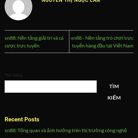
NGUYỄN THỊ NGỌC LAN
xn88: Nền tảng giải trí và cá
xn88 - Nền tảng trò chơi trực
cược trực tuyến
tuyến hàng đầu tại Việt Nam
Tìm kiếm
TÌM
KIẾM
Recent Posts
xn88: Tổng quan và ảnh hưởng trên thị trường công nghệ