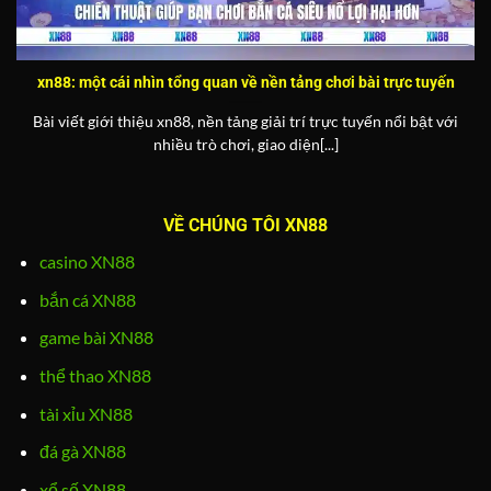
xn88: một cái nhìn tổng quan về nền tảng chơi bài trực tuyến
Bài viết giới thiệu xn88, nền tảng giải trí trực tuyến nổi bật với
nhiều trò chơi, giao diện[...]
VỀ CHÚNG TÔI XN88
casino XN88
bắn cá XN88
game bài XN88
thể thao XN88
tài xỉu XN88
đá gà XN88
xổ số XN88