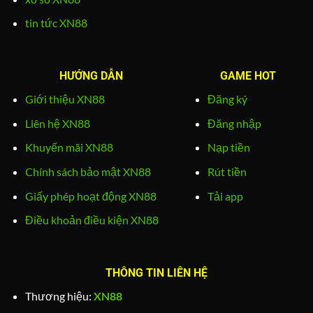
tin tức XN88
HƯỚNG DẪN
GAME HOT
Giới thiệu XN88
Đăng ký
Liên hệ XN88
Đăng nhập
Khuyến mãi XN88
Nạp tiền
Chính sách bảo mật XN88
Rút tiền
Giấy phép hoạt động XN88
Tải app
Điều khoản điều kiện XN88
THÔNG TIN LIÊN HỆ
Thương hiệu:
XN88