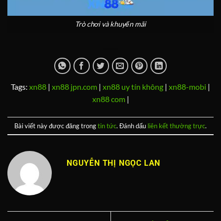
Trò chơi và khuyến mãi
Tags:
xn88
|
xn88 jpn.com
|
xn88 uy tín không
|
xn88-mobi
|
xn88 com
|
Bài viết này được đăng trong
tin tức
. Đánh dấu
liên kết thường trực
.
NGUYỄN THỊ NGỌC LAN