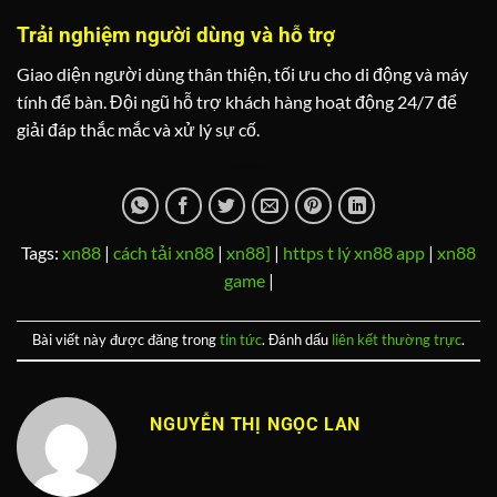
Trải nghiệm người dùng và hỗ trợ
Giao diện người dùng thân thiện, tối ưu cho di động và máy
tính để bàn. Đội ngũ hỗ trợ khách hàng hoạt động 24/7 để
giải đáp thắc mắc và xử lý sự cố.
Tags:
xn88
|
cách tải xn88
|
xn88]
|
https t lý xn88 app
|
xn88
game
|
Bài viết này được đăng trong
tin tức
. Đánh dấu
liên kết thường trực
.
NGUYỄN THỊ NGỌC LAN