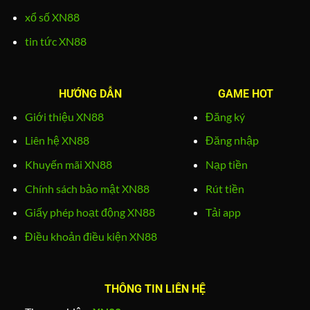
xổ số XN88
tin tức XN88
HƯỚNG DẪN
GAME HOT
Giới thiệu XN88
Đăng ký
Liên hệ XN88
Đăng nhập
Khuyến mãi XN88
Nạp tiền
Chính sách bảo mật XN88
Rút tiền
Giấy phép hoạt động XN88
Tải app
Điều khoản điều kiện XN88
THÔNG TIN LIÊN HỆ