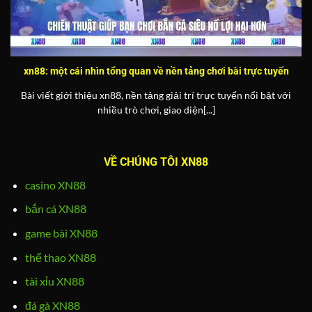
xn88: một cái nhìn tổng quan về nền tảng chơi bài trực tuyến
Bài viết giới thiệu xn88, nền tảng giải trí trực tuyến nổi bật với
nhiều trò chơi, giao diện[...]
VỀ CHÚNG TÔI XN88
casino XN88
bắn cá XN88
game bài XN88
thể thao XN88
tài xỉu XN88
đá gà XN88