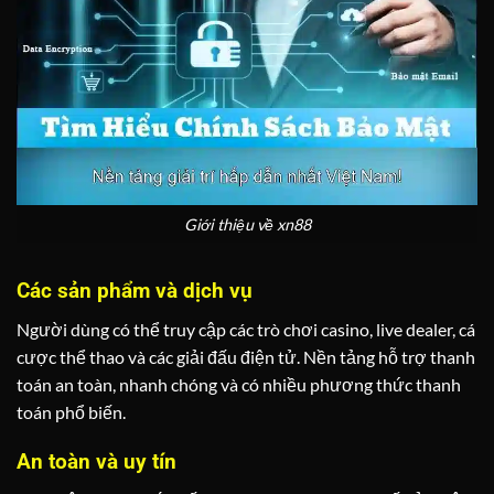
Giới thiệu về xn88
Các sản phẩm và dịch vụ
Người dùng có thể truy cập các trò chơi casino, live dealer, cá
cược thể thao và các giải đấu điện tử. Nền tảng hỗ trợ thanh
toán an toàn, nhanh chóng và có nhiều phương thức thanh
toán phổ biến.
An toàn và uy tín