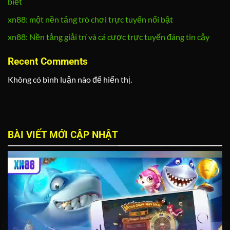
biết
xn88: một nền tảng trò chơi trực tuyến nổi bật
xn88: Nền tảng giải trí và cá cược trực tuyến đáng tin cậy
Recent Comments
Không có bình luận nào để hiển thị.
BÀI VIẾT MỚI CẬP NHẬT