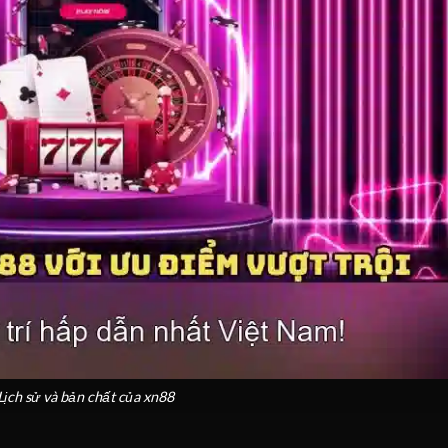
Lịch sử và bản chất của xn88