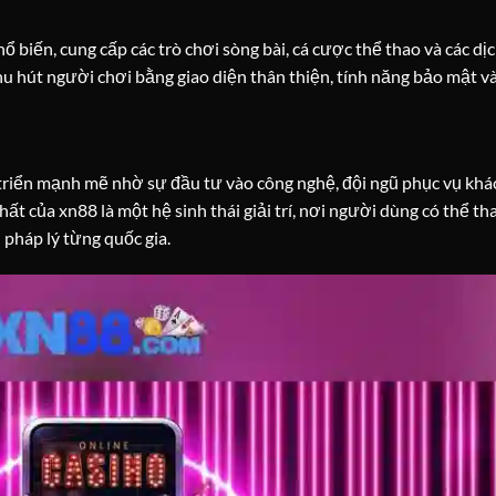
 biến, cung cấp các trò chơi sòng bài, cá cược thể thao và các dị
hu hút người chơi bằng giao diện thân thiện, tính năng bảo mật v
 triển mạnh mẽ nhờ sự đầu tư vào công nghệ, đội ngũ phục vụ khá
ất của xn88 là một hệ sinh thái giải trí, nơi người dùng có thể t
h pháp lý từng quốc gia.