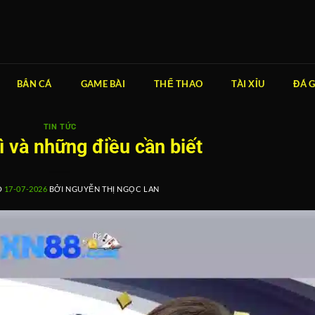
BẮN CÁ
GAME BÀI
THỂ THAO
TÀI XỈU
ĐÁ 
TIN TỨC
ì và những điều cần biết
O
17-07-2026
BỞI
NGUYỄN THỊ NGỌC LAN