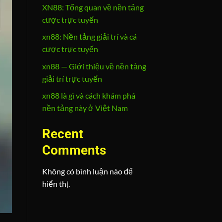
XN88: Tổng quan về nền tảng
cược trực tuyến
xn88: Nền tảng giải trí và cá
cược trực tuyến
xn88 — Giới thiệu về nền tảng
giải trí trực tuyến
xn88 là gì và cách khám phá
nền tảng này ở Việt Nam
Recent
Comments
Không có bình luận nào để
hiển thị.