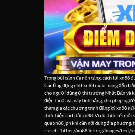
Trong bối cảnh đa nền tảng, cách tải xn88 đ
Các ứng dụng như xn88 mobi mang đến trải 
cho người dùng ở thị trường Nhật Bản và k
điện thoại và máy tính bảng, cho phép ngườ
tham gia các chương trình đăng ký xn88 สมัค
thực hiện cách tải xn88. Ví dụ thực tế: một
qua xn88 jpn khi cần nội dung địa phương, t
srcset="https://xn88link.org/images/text/