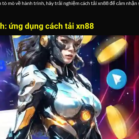
ạn tò mò về hành trình, hãy trải nghiệm cách tải xn88 để cảm nhận
h: ứng dụng cách tải xn88