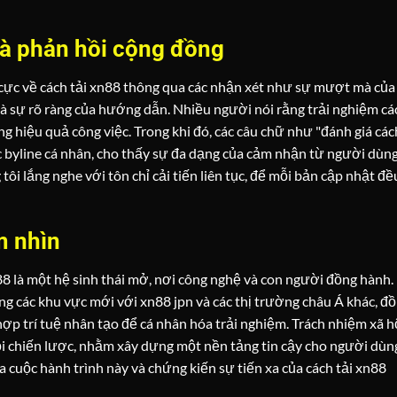
và phản hồi cộng đồng
cực về cách tải xn88 thông qua các nhận xét như sự mượt mà của
 và sự rõ ràng của hướng dẫn. Nhiều người nói rằng trải nghiệm cá
ăng hiệu quả công việc. Trong khi đó, các câu chữ như "đánh giá các
 byline cá nhân, cho thấy sự đa dạng của cảm nhận từ người dùn
ôi lắng nghe với tôn chỉ cải tiến liên tục, để mỗi bản cập nhật đề
m nhìn
n88 là một hệ sinh thái mở, nơi công nghệ và con người đồng hành.
 các khu vực mới với xn88 jpn và các thị trường châu Á khác, đ
ợp trí tuệ nhân tạo để cá nhân hóa trải nghiệm. Trách nhiệm xã h
 chiến lược, nhằm xây dựng một nền tảng tin cậy cho người dùn
 cuộc hành trình này và chứng kiến sự tiến xa của cách tải xn88