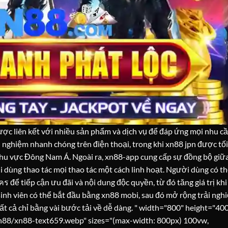
ược liên kết với nhiều sản phẩm và dịch vụ để đáp ứng mọi nhu cầ
nghiệm nhanh chóng trên điện thoại, trong khi xn88 jpn được tố
hu vực Đông Nam Á. Ngoài ra, xn88-app cung cấp sự đồng bộ giữ
i dùng thao tác mọi thao tác một cách linh hoạt. Người dùng có t
ร để tiếp cận ưu đãi và nội dung độc quyền, từ đó tăng giá trị khi
 sinh viên có thể bắt đầu bằng xn88 mobi, sau đó mở rộng trải ngh
ất cả chỉ bằng vài bước tải về dễ dàng.
" width="800" height="40
xn88/xn88-text659.webp" sizes="(max-width: 800px) 100vw,