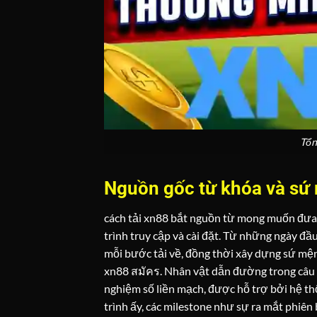
Tổn
Nguồn gốc từ khóa và sứ
cách tải xn88 bắt nguồn từ mong muốn đưa
trình truy cập và cài đặt. Từ những ngày đầ
mỗi bước tải về, đồng thời xây dựng sứ mện
xn88 สมัคร. Nhân vật dẫn đường trong câu 
nghiệm số liền mạch, được hỗ trợ bởi hệ th
trình ấy, các milestone như sự ra mắt phiê