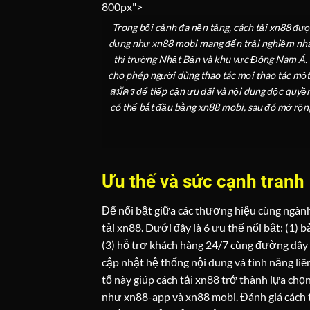
800px">
Trong bối cảnh đa nền tảng, cách tải xn88 đượ
dụng như xn88 mobi mang đến trải nghiệm nhan
thị trường Nhật Bản và khu vực Đông Nam Á. N
cho phép người dùng thao tác mọi thao tác một
สมัคร để tiếp cận ưu đãi và nội dung độc quyền,
có thể bắt đầu bằng xn88 mobi, sau đó mở rộng
Ưu thế và sức cạnh tranh
Để nổi bật giữa các thương hiệu cùng ngành
tải xn88. Dưới đây là 6 ưu thế nổi bật: (1) b
(3) hỗ trợ khách hàng 24/7 cùng đường dây 
cập nhật hệ thống nội dung và tính năng liê
tố này giúp cách tải xn88 trở thành lựa ch
như xn88-app và xn88 mobi. Đánh giá cách tả