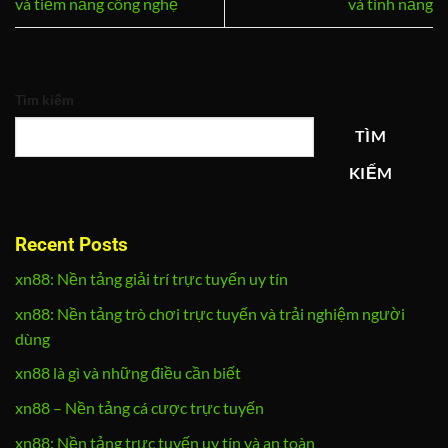
và tiềm năng công nghệ
và tính năng
Tìm kiếm
TÌM
KIẾM
Recent Posts
xn88: Nền tảng giải trí trực tuyến uy tín
xn88: Nền tảng trò chơi trực tuyến và trải nghiệm người
dùng
xn88 là gì và những điều cần biết
xn88 – Nền tảng cá cược trực tuyến
xn88: Nền tảng trực tuyến uy tín và an toàn