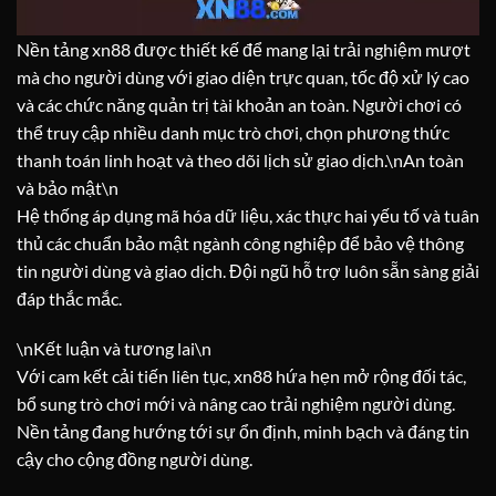
Nền tảng xn88 được thiết kế để mang lại trải nghiệm mượt
mà cho người dùng với giao diện trực quan, tốc độ xử lý cao
và các chức năng quản trị tài khoản an toàn. Người chơi có
thể truy cập nhiều danh mục trò chơi, chọn phương thức
thanh toán linh hoạt và theo dõi lịch sử giao dịch.
\n
An toàn
và bảo mật
\n
Hệ thống áp dụng mã hóa dữ liệu, xác thực hai yếu tố và tuân
thủ các chuẩn bảo mật ngành công nghiệp để bảo vệ thông
tin người dùng và giao dịch. Đội ngũ hỗ trợ luôn sẵn sàng giải
đáp thắc mắc.
\n
Kết luận và tương lai
\n
Với cam kết cải tiến liên tục, xn88 hứa hẹn mở rộng đối tác,
bổ sung trò chơi mới và nâng cao trải nghiệm người dùng.
Nền tảng đang hướng tới sự ổn định, minh bạch và đáng tin
cậy cho cộng đồng người dùng.