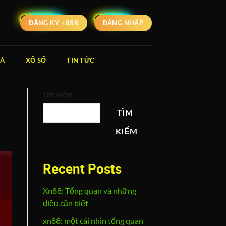
ĐĂNG KÝ +88K
ĐĂNG NHẬP
GÀ
XỔ SỐ
TIN TỨC
Tìm kiếm
TÌM
KIẾM
Recent Posts
Xn88: Tổng quan và những
điều cần biết
xn88: một cái nhìn tổng quan