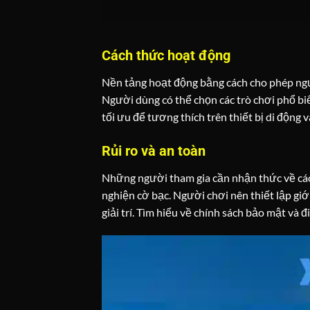
Cách thức hoạt động
Nền tảng hoạt động bằng cách cho phép ngư
Người dùng có thể chọn các trò chơi phổ biến
tối ưu để tương thích trên thiết bị di động 
Rủi ro và an toàn
Những người tham gia cần nhận thức về các r
nghiện cờ bạc. Người chơi nên thiết lập giới
giải trí. Tìm hiểu về chính sách bảo mật và 