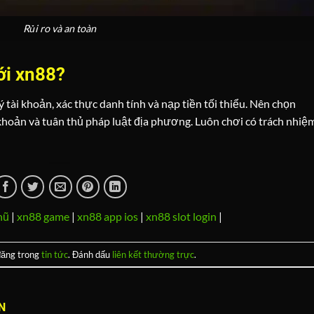
Rủi ro và an toàn
ới xn88?
tài khoản, xác thực danh tính và nạp tiền tối thiểu. Nên chọn
hoản và tuân thủ pháp luật địa phương. Luôn chơi có trách nhiệ
hũ
|
xn88 game
|
xn88 app ios
|
xn88 slot login
|
đăng trong
tin tức
. Đánh dấu
liên kết thường trực
.
N