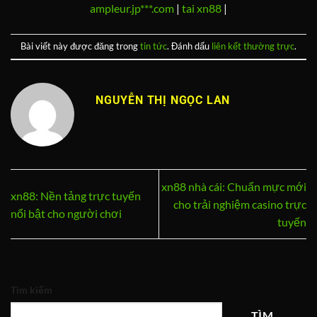
ampleur.jp***.com
|
tai xn88
|
Bài viết này được đăng trong
tin tức
. Đánh dấu
liên kết thường trực
.
NGUYỄN THỊ NGỌC LAN
xn88 nhà cái: Chuẩn mực mới
xn88: Nền tảng trực tuyến
cho trải nghiệm casino trực
nổi bật cho người chơi
tuyến
Tìm kiếm
TÌM