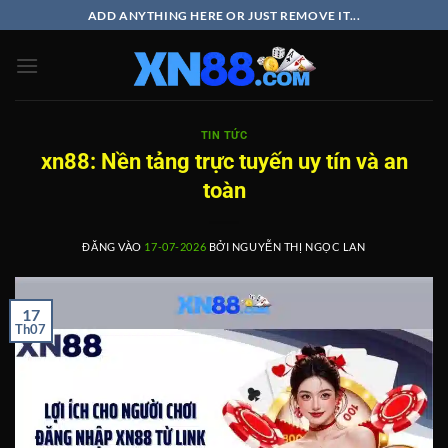
Bỏ
ADD ANYTHING HERE OR JUST REMOVE IT...
qua
nội
dung
TIN TỨC
xn88: Nền tảng trực tuyến uy tín và an
toàn
ĐĂNG VÀO
17-07-2026
BỞI
NGUYỄN THỊ NGỌC LAN
17
Th07