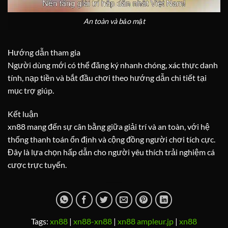
An toàn và bảo mật
Hướng dẫn tham gia
Người dùng mới có thể đăng ký nhanh chóng, xác thực danh
tính, nạp tiền và bắt đầu chơi theo hướng dẫn chi tiết tại
mục trợ giúp.
Kết luận
xn88 mang đến sự cân bằng giữa giải trí và an toàn, với hệ
thống thanh toán ổn định và cộng đồng người chơi tích cực.
Đây là lựa chọn hấp dẫn cho người yêu thích trải nghiệm cá
cược trực tuyến.
Tags:
xn88
|
xn88-xn88
|
xn88 ampleur.jp
|
xn88