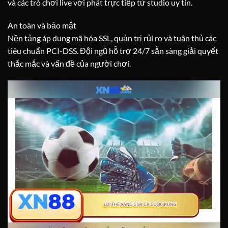
và các trò chơi live với phát trực tiếp từ studio uy tín.
An toàn và bảo mật
Nền tảng áp dụng mã hóa SSL, quản trị rủi ro và tuân thủ các
tiêu chuẩn PCI-DSS. Đội ngũ hỗ trợ 24/7 sẵn sàng giải quyết
thắc mắc và vấn đề của người chơi.