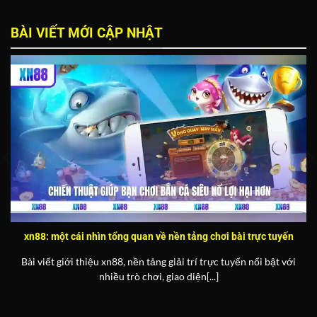
BÀI VIẾT MỚI CẬP NHẬT
xn88: một cái nhìn tổng quan về nền tảng chơi bài trực tuyến
Bài viết giới thiệu xn88, nền tảng giải trí trực tuyến nổi bật với
nhiều trò chơi, giao diện[...]