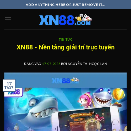
Bỏ
ADD ANYTHING HERE OR JUST REMOVE IT...
qua
nội
dung
TIN TỨC
XN88 - Nền tảng giải trí trực tuyến
ĐĂNG VÀO
17-07-2026
BỞI
NGUYỄN THỊ NGỌC LAN
17
Th07