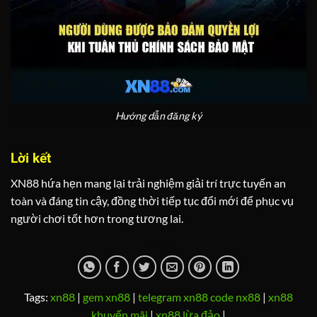
Hướng dẫn đăng ký
Lời kết
XN88 hứa hẹn mang lại trải nghiệm giải trí trực tuyến an
toàn và đáng tin cậy, đồng thời tiếp tục đổi mới để phục vụ
người chơi tốt hơn trong tương lai.
Tags:
xn88
|
gem xn88
|
telegram xn88 code nx88
|
xn88
khuyến mãi
|
xn88 lừa đảo
|