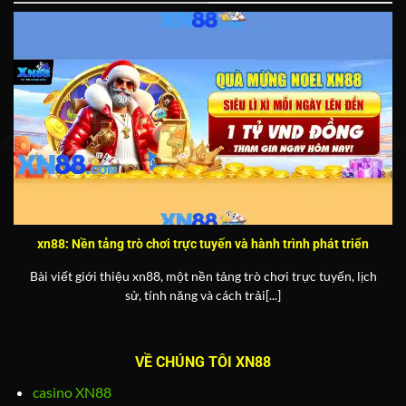
xn88: Nền tảng trò chơi trực tuyến và hành trình phát triển
Bài viết giới thiệu xn88, một nền tảng trò chơi trực tuyến, lịch
sử, tính năng và cách trải[...]
VỀ CHÚNG TÔI XN88
casino XN88