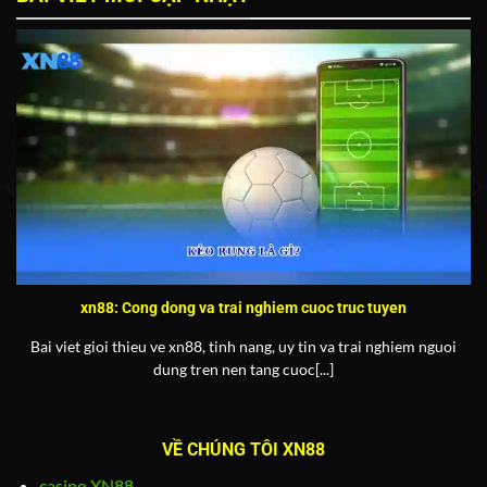
xn88: Cong dong va trai nghiem cuoc truc tuyen
Bai viet gioi thieu ve xn88, tinh nang, uy tin va trai nghiem nguoi
dung tren nen tang cuoc[...]
VỀ CHÚNG TÔI XN88
casino XN88