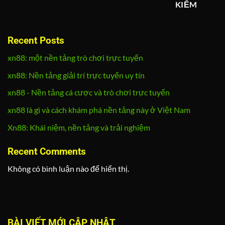
KIẾM
Recent Posts
xn88: một nền tảng trò chơi trực tuyến
xn88: Nền tảng giải trí trực tuyến uy tín
xn88 - Nền tảng cá cược và trò chơi trực tuyến
xn88 là gì và cách khám phá nền tảng này ở Việt Nam
Xn88: Khái niệm, nền tảng và trải nghiệm
Recent Comments
Không có bình luận nào để hiển thị.
BÀI VIẾT MỚI CẬP NHẬT