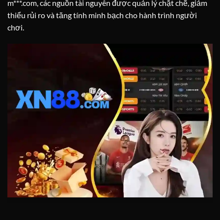
m***.com, các nguồn tài nguyên được quản lý chặt chẽ, giảm
thiểu rủi ro và tăng tính minh bạch cho hành trình người
chơi.