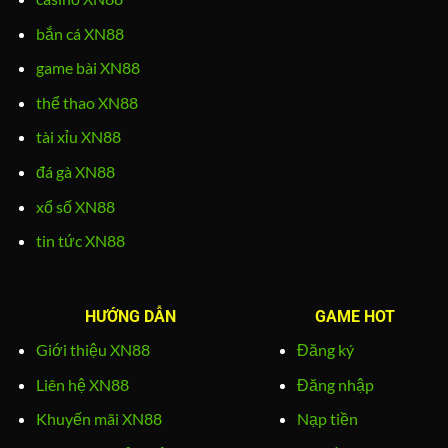
bắn cá XN88
game bài XN88
thể thao XN88
tài xỉu XN88
đá gà XN88
xổ số XN88
tin tức XN88
HƯỚNG DẪN
GAME HOT
Giới thiệu XN88
Đăng ký
Liên hệ XN88
Đăng nhập
Khuyến mãi XN88
Nạp tiền