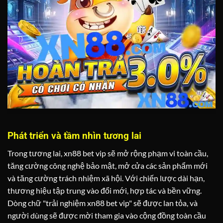
Phát triển và tầm nhìn tương lai
Trong tương lai, xn88 bet vip sẽ mở rộng phạm vi toàn cầu,
tăng cường công nghệ bảo mật, mở cửa các sản phẩm mới
và tăng cường trách nhiệm xã hội. Với chiến lược dài hạn,
thương hiệu tập trung vào đổi mới, hợp tác và bền vững.
Dòng chữ "trải nghiệm xn88 bet vip" sẽ được lan tỏa, và
người dùng sẽ được mời tham gia vào cộng đồng toàn cầu